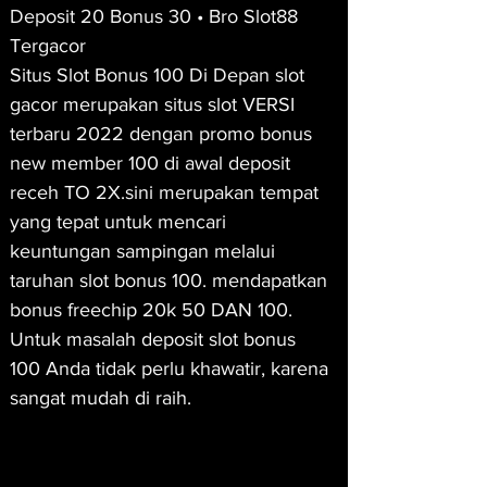
Deposit 20 Bonus 30 • Bro Slot88 
Tergacor
Situs Slot Bonus 100 Di Depan slot 
gacor merupakan situs slot VERSI 
terbaru 2022 dengan promo bonus 
new member 100 di awal deposit 
receh TO 2X.sini merupakan tempat 
yang tepat untuk mencari 
keuntungan sampingan melalui 
taruhan slot bonus 100. mendapatkan 
bonus freechip 20k 50 DAN 100. 
Untuk masalah deposit slot bonus 
100 Anda tidak perlu khawatir, karena 
sangat mudah di raih.