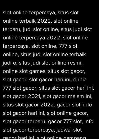
slot online terpercaya, situs slot 
online terbaik 2022, slot online 
terbaru, judi slot online, situs judi slot 
online terpercaya 2022, slot online 
terpercaya, slot online, 777 slot 
online, situs judi slot online terbaik 
judi o, situs judi slot online resmi, 
online slot games, situs slot gacor, 
slot gacor, slot gacor hari ini, dunia 
777 slot gacor, situs slot gacor hari ini, 
slot gacor 2021, slot gacor malam ini, 
situs slot gacor 2022, gacor slot, info 
slot gacor hari ini, slot online gacor, 
slot gacor terbaru, gacor 777 slot, info 
slot gacor terpercaya, jadwal slot 
gacor hari ini. slot online gampang 