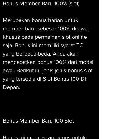
Bonus Member Baru 100% (slot)
Merupakan bonus harian untuk 
member baru sebesar 100% di awal 
khusus pada permainan slot online 
saja. Bonus ini memiliki syarat TO 
yang berbeda-beda. Anda akan 
mendapatkan bonus 100% dari modal 
awal. Berikut ini jenis-jenis bonus slot 
yang tersedia di Slot Bonus 100 Di 
Depan.
Bonus Member Baru 100 Slot
Bonus ini merupakan bonus untuk 