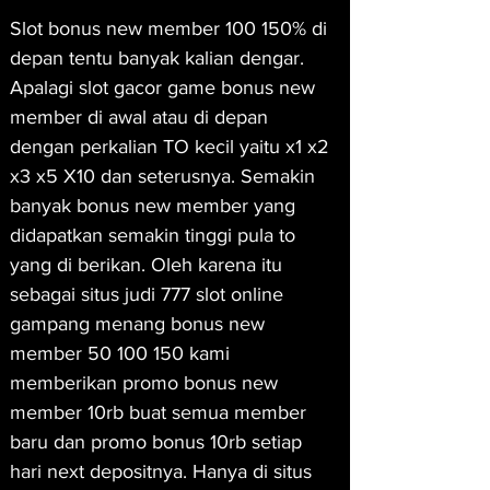
Slot bonus new member 100 150% di 
depan tentu banyak kalian dengar. 
Apalagi slot gacor game bonus new 
member di awal atau di depan 
dengan perkalian TO kecil yaitu x1 x2 
x3 x5 X10 dan seterusnya. Semakin 
banyak bonus new member yang 
didapatkan semakin tinggi pula to 
yang di berikan. Oleh karena itu 
sebagai situs judi 777 slot online 
gampang menang bonus new 
member 50 100 150 kami 
memberikan promo bonus new 
member 10rb buat semua member 
baru dan promo bonus 10rb setiap 
hari next depositnya. Hanya di situs 