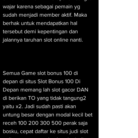
wajar karena sebagai pemain yg 
sudah menjadi member aktif. Maka 
berhak untuk mendapatkan hal 
tersebut demi kepentingan dan 
jalannya taruhan slot online nanti.
Semua Game slot bonus 100 di 
depan di situs Slot Bonus 100 Di 
Depan memang lah slot gacor DAN 
di berikan TO yang tidak tangung2 
yaitu x2. Jadi sudah pasti akan 
untung besar dengan modal kecil bet 
receh 100 200 300 500 perak saja 
bosku, cepat daftar ke situs judi slot 