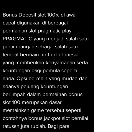
Bonus Deposit slot 100% di awal 
dapat digunakan di berbagai 
permainan slot pragmatic play 
PRAGMATIC yang menjadi salah satu 
pertimbangan sebagai salah satu 
tempat bermain no.1 di Indonesia 
yang memberikan kenyamanan serta 
keuntungan bagi pemula seperti 
anda. Opsi bermain yang mudah dan 
adanya peluang keuntungan 
berlimpah dalam permainan bonus 
slot 100 merupakan dasar 
memainkan game tersebut seperti 
contohnya bonus jackpot slot bernilai 
ratusan juta rupiah. Bagi para 