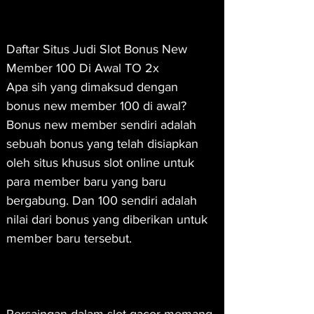
Daftar Situs Judi Slot Bonus New 
Member 100 Di Awal TO 2x
Apa sih yang dimaksud dengan 
bonus new member 100 di awal? 
Bonus new member sendiri adalah 
sebuah bonus yang telah disiapkan 
oleh situs khusus slot online untuk 
para member baru yang baru 
bergabung. Dan 100 sendiri adalah 
nilai dari bonus yang diberikan untuk 
member baru tersebut.
Persaingan dalam slot gacor memang 