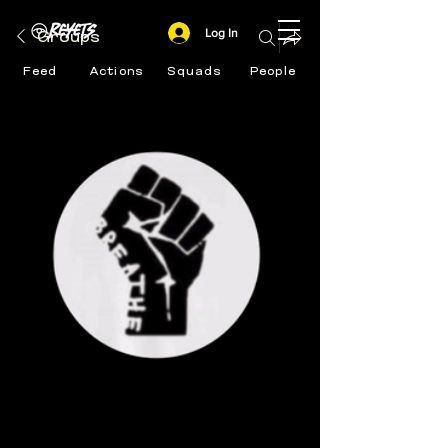
Log In
Groups
Feed
Actions
Squads
People