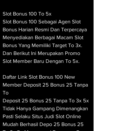
Slot Bonus 100 To 5x
Slot Bonus 100 Sebagai Agen Slot 
Bonus Harian Resmi Dan Terpercaya 
Menyediakan Berbagai Macam Slot 
Bonus Yang Memiliki Target To 3x. 
Dan Berikut Ini Merupakan Promo 
Slot Member Baru Dengan To 5x.
Daftar Link Slot Bonus 100 New 
Member Deposit 25 Bonus 25 Tanpa 
To
Deposit 25 Bonus 25 Tanpa To 3x 5x 
Tidak Hanya Gampang Dimenangkan 
Pasti Selaku Situs Judi Slot Online 
Mudah Berhasil Depo 25 Bonus 25 