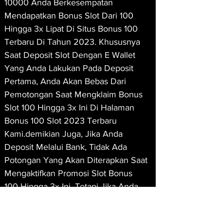
10000 Anda Berkesempatan 
Mendapatkan Bonus Slot Dari 100 
Hingga 3x Lipat Di Situs Bonus 100 
Terbaru Di Tahun 2023. Khususnya 
Saat Deposit Slot Dengan E Wallet 
Yang Anda Lakukan Pada Deposit 
Pertama, Anda Akan Bebas Dari 
Pemotongan Saat Mengklaim Bonus 
Slot 100 Hingga 3x Ini Di Halaman 
Bonus 100 Slot 2023 Terbaru 
Kami.demikian Juga, Jika Anda 
Deposit Melalui Bank, Tidak Ada 
Potongan Yang Akan Diterapkan Saat 
Mengaktifkan Promosi Slot Bonus 
100 Hingga 3x Ini. Tetapi Jika Anda 
Menyetor Dengan E Wallet, Anda 
Akan Dikenakan Diskon 20% Saat 