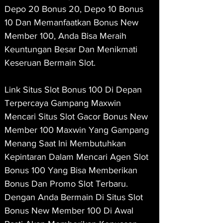
Depo 20 Bonus 20, Depo 10 Bonus 
10 Dan Memanfaatkan Bonus New 
Member 100, Anda Bisa Meraih 
Keuntungan Besar Dan Menikmati 
Keseruan Bermain Slot.
Link Situs Slot Bonus 100 Di Depan 
Terpercaya Gampang Maxwin
Mencari Situs Slot Gacor Bonus New 
Member 100 Maxwin Yang Gampang 
Menang Saat Ini Membutuhkan 
Kepintaran Dalam Mencari Agen Slot 
Bonus 100 Yang Bisa Memberikan 
Bonus Dan Promo Slot Terbaru. 
Dengan Anda Bermain Di Situs Slot 
Bonus New Member 100 Di Awal 