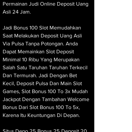
Permainan Judi Online Deposit Uang 
Asli 24 Jam.
Jadi Bonus 100 Slot Memudahkan 
Saat Melakukan Deposit Uang Asli 
Via Pulsa Tanpa Potongan. Anda 
Dapat Memainkan Slot Deposit 
Minimal 10 Ribu Yang Merupakan 
Salah Satu Taruhan Taruhan Terkecil 
Dan Termurah. Jadi Dengan Bet 
Kecil, Deposit Pulsa Dan Main Slot 
Games, Slot Bonus 100 To 3x Mudah 
Jackpot Dengan Tambahan Welcome 
Bonus Dari Slot Bonus 100 To 5x, 
Karena Itu Keuntungan Di Depan.
Situs Depo 25 Bonus 25 Deposit 20 