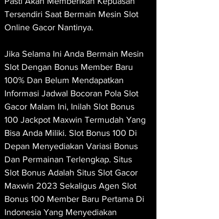
Pasti Akan Memberikan Kepuasan 
Tersendiri Saat Bermain Mesin Slot 
Online Gacor Nantinya.
Jika Selama Ini Anda Bermain Mesin 
Slot Dengan Bonus Member Baru 
100% Dan Belum Mendapatkan 
Informasi Jadwal Bocoran Pola Slot 
Gacor Malam Ini, Inilah Slot Bonus 
100 Jackpot Maxwin Termudah Yang 
Bisa Anda Miliki. Slot Bonus 100 Di 
Depan Menyediakan Variasi Bonus 
Dan Permainan Terlengkap. Situs 
Slot Bonus Adalah Situs Slot Gacor 
Maxwin 2023 Sekaligus Agen Slot 
Bonus 100 Member Baru Pertama Di 
Indonesia Yang Menyediakan 