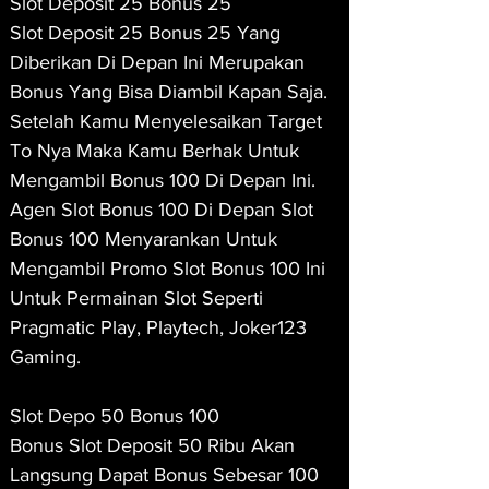
Slot Deposit 25 Bonus 25
Slot Deposit 25 Bonus 25 Yang 
Diberikan Di Depan Ini Merupakan 
Bonus Yang Bisa Diambil Kapan Saja. 
Setelah Kamu Menyelesaikan Target 
To Nya Maka Kamu Berhak Untuk 
Mengambil Bonus 100 Di Depan Ini. 
Agen Slot Bonus 100 Di Depan Slot 
Bonus 100 Menyarankan Untuk 
Mengambil Promo Slot Bonus 100 Ini 
Untuk Permainan Slot Seperti 
Pragmatic Play, Playtech, Joker123 
Gaming.
Slot Depo 50 Bonus 100
Bonus Slot Deposit 50 Ribu Akan 
Langsung Dapat Bonus Sebesar 100 