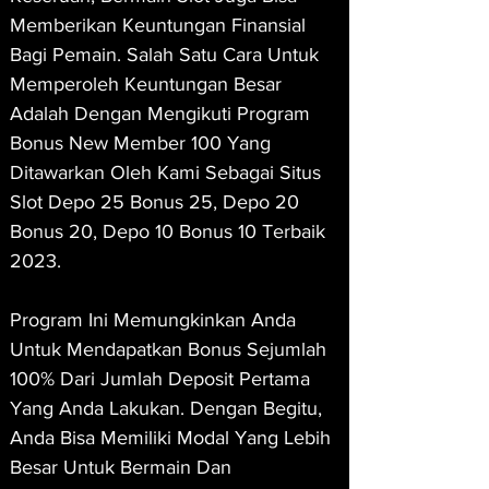
Memberikan Keuntungan Finansial 
Bagi Pemain. Salah Satu Cara Untuk 
Memperoleh Keuntungan Besar 
Adalah Dengan Mengikuti Program 
Bonus New Member 100 Yang 
Ditawarkan Oleh Kami Sebagai Situs 
Slot Depo 25 Bonus 25, Depo 20 
Bonus 20, Depo 10 Bonus 10 Terbaik 
2023.
Program Ini Memungkinkan Anda 
Untuk Mendapatkan Bonus Sejumlah 
100% Dari Jumlah Deposit Pertama 
Yang Anda Lakukan. Dengan Begitu, 
Anda Bisa Memiliki Modal Yang Lebih 
Besar Untuk Bermain Dan 