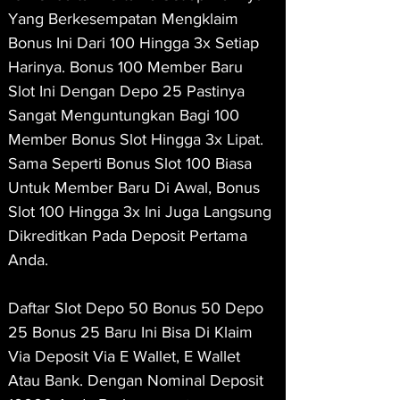
Yang Berkesempatan Mengklaim 
Bonus Ini Dari 100 Hingga 3x Setiap 
Harinya. Bonus 100 Member Baru 
Slot Ini Dengan Depo 25 Pastinya 
Sangat Menguntungkan Bagi 100 
Member Bonus Slot Hingga 3x Lipat. 
Sama Seperti Bonus Slot 100 Biasa 
Untuk Member Baru Di Awal, Bonus 
Slot 100 Hingga 3x Ini Juga Langsung 
Dikreditkan Pada Deposit Pertama 
Anda.
Daftar Slot Depo 50 Bonus 50 Depo 
25 Bonus 25 Baru Ini Bisa Di Klaim 
Via Deposit Via E Wallet, E Wallet 
Atau Bank. Dengan Nominal Deposit 