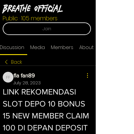
Breathe Official
Public
·
105 members
Join
Discussion
Media
Members
About
Back
fla fan89
fla fan89
July 28, 2023
LINK REKOMENDASI 
SLOT DEPO 10 BONUS 
15 NEW MEMBER CLAIM 
100 DI DEPAN DEPOSIT 