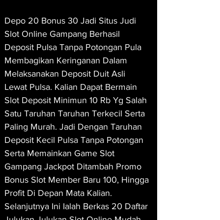
Depo 20 Bonus 30 Jadi Situs Judi 
Slot Online Gampang Berhasil 
Deposit Pulsa Tanpa Potongan Pula 
Membagikan Keringanan Dalam 
Melaksanakan Deposit Duit Asli 
Lewat Pulsa. Kalian Dapat Bermain 
Slot Deposit Minimun 10 Rb Yg Salah 
Satu Taruhan Taruhan Terkecil Serta 
Paling Murah. Jadi Dengan Taruhan 
Deposit Kecil Pulsa Tanpa Potongan 
Serta Memainkan Game Slot 
Gampang Jackpot Ditambah Promo 
Bonus Slot Member Baru 100, Hingga 
Profit Di Depan Mata Kalian. 
Selanjutnya Ini Ialah Berkas 20 Daftar 
Julukan Julukan Slot Online Mudah 