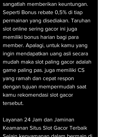
sangatlah memberikan keuntungan. 
Seperti Bonus rebate 0,5% di tiap 
permainan yang disediakan. Taruhan 
slot online sering gacor ini juga 
memiliki bonus harian bagi para 
member. Apalagi, untuk kamu yang 
ingin mendapatkan uang asli secara 
mudah maka slot paling gacor adalah 
game paling pas. juga memiliki CS 
yang ramah dan cepat respon 
dengan tujuan mempermudah saat 
kamu rekomendasi slot gacor 
tersebut.
Layanan 24 Jam dan Jaminan 
Keamanan Situs Slot Gacor Terbaik
Selain kenyamanan dalam bermain di 