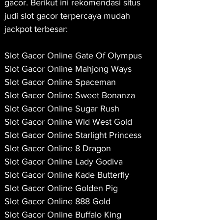
gacor. Berikut ini rekomendasi situs 
judi slot gacor terpercaya mudah 
jackpot terbesar:
Slot Gacor Online Gate Of Olympus
Slot Gacor Online Mahjong Ways
Slot Gacor Online Spaceman
Slot Gacor Online Sweet Bonanza
Slot Gacor Online Sugar Rush
Slot Gacor Online Wld West Gold
Slot Gacor Online Starlight Princess
Slot Gacor Online 8 Dragon
Slot Gacor Online Lady Godiva
Slot Gacor Online Kade Butterfly
Slot Gacor Online Golden Pig
Slot Gacor Online 888 Gold
Slot Gacor Online Buffalo King