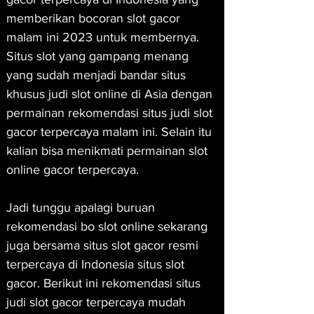
memberikan bocoran slot gacor 
malam ini 2023 untuk membernya. 
Situs slot yang gampang menang 
yang sudah menjadi bandar situs 
khusus judi slot online di Asia dengan 
permainan rekomendasi situs judi slot 
gacor terpercaya malam ini. Selain itu 
kalian bisa menikmati permainan slot 
online gacor terpercaya.
Jadi tunggu apalagi buruan 
rekomendasi bo slot online sekarang 
juga bersama situs slot gacor resmi 
terpercaya di Indonesia situs slot 
gacor. Berikut ini rekomendasi situs 
judi slot gacor terpercaya mudah 