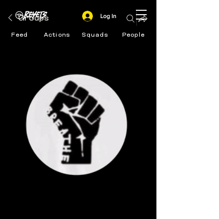
Log In
Groups
Feed
Actions
Squads
People