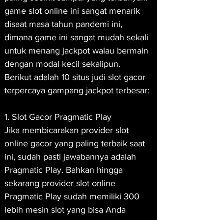
game slot online ini sangat menarik 
disaat masa tahun pandemi ini, 
dimana game ini sangat mudah sekali 
untuk menang jackpot walau bermain 
dengan modal kecil sekalipun. 
Berikut adalah 10 situs judi slot gacor 
terpercaya gampang jackpot terbesar:
1. Slot Gacor Pragmatic Play
Jika membicarakan provider slot 
online gacor yang paling terbaik saat 
ini, sudah pasti jawabannya adalah 
Pragmatic Play. Bahkan hingga 
sekarang provider slot online 
Pragmatic Play sudah memiliki 300 
lebih mesin slot yang bisa Anda 