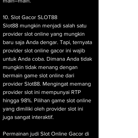
main–main.
10. Slot Gacor SLOT88
Slot88 mungkin menjadi salah satu 
provider slot online yang mungkin 
baru saja Anda dengar. Tapi, ternyata 
provider slot online gacor ini wajib 
untuk Anda coba. Dimana Anda tidak 
mungkin tidak menang dengan 
bermain game slot online dari 
provider Slot88. Mengingat memang 
provider slot ini mempunyai RTP 
hingga 98%. Pilihan game slot online 
yang dimiliki oleh provider slot ini 
juga sangat interaktif.
Permainan judi Slot Online Gacor di 