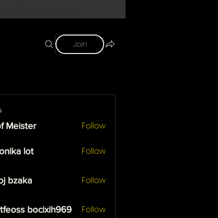
Join
s
Follow
f Meister
ister
Follow
onika lot
 lot
Follow
oj bzaka
zaka
Follow
tfeoss bocixih969
ss bocixih969