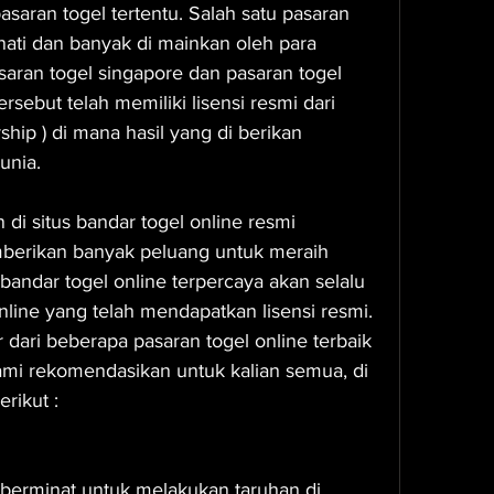
asaran togel tertentu. Salah satu pasaran 
inati dan banyak di mainkan oleh para 
saran togel singapore dan pasaran togel 
sebut telah memiliki lisensi resmi dari 
hip ) di mana hasil yang di berikan 
dunia.
di situs bandar togel online resmi 
berikan banyak peluang untuk meraih 
andar togel online terpercaya akan selalu 
nline yang telah mendapatkan lisensi resmi. 
 dari beberapa pasaran togel online terbaik 
ami rekomendasikan untuk kalian semua, di 
rikut :
berminat untuk melakukan taruhan di 