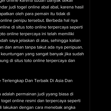
gel online karena sudah banyak sekali 
dar judi togel online abal abal, karena hasil 
atkan oleh para pemain itu tidak di 
online penipu tersebut. Berbeda hal nya 
line di situs toto online terpercaya seperti 
oto online terpercaya ini telah memiliki 
udah saya jelaskan di atas, sehingga kalian 
n dan aman tanpa takut ada nya penipuan. 
h keuntungan yang sangat banyak jika sudah 
ng di situs toto online terpercaya dan 
e Terlengkap Dan Terbaik Di Asia Dan 
a adalah permainan judi yyang biasa di 
 togel online resmi dan terpercaya seperti 
di lakukan dengan cara menebak angka 