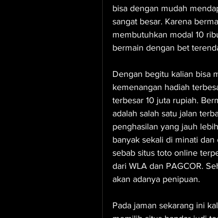
bisa dengan mudah mendap
sangat besar. Karena bermain
membutuhkan modal 10 ribu 
bermain dengan bet terenda
Dengan begitu kalian bisa
kemenangan hadiah terbesar
terbesar 10 juta rupiah. Berm
adalah salah satu jalan terb
penghasilan yang jauh lebih 
banyak sekali di minati dan 
sebab situs toto online terpe
dari WLA dan PAGCOR. Sehin
akan adanya penipuan.
Pada jaman sekarang ini kali