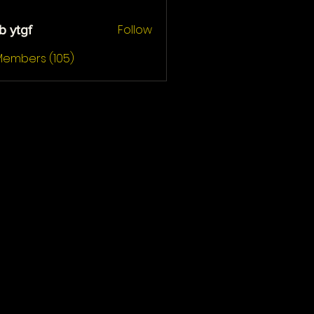
Follow
b ytgf
gf
 Members (105)