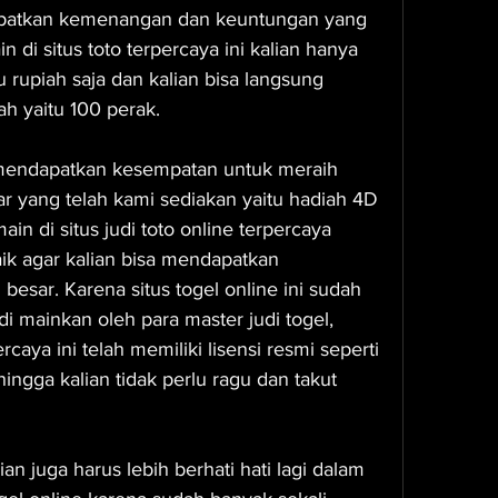
atkan kemenangan dan keuntungan yang 
 di situs toto terpercaya ini kalian hanya 
rupiah saja dan kalian bisa langsung 
h yaitu 100 perak.
 mendapatkan kesempatan untuk meraih 
 yang telah kami sediakan yaitu hadiah 4D 
ain di situs judi toto online terpercaya 
aik agar kalian bisa mendapatkan 
besar. Karena situs togel online ini sudah 
di mainkan oleh para master judi togel, 
rcaya ini telah memiliki lisensi resmi seperti 
gga kalian tidak perlu ragu dan takut 
an juga harus lebih berhati hati lagi dalam 