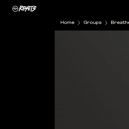
Home
Groups
Breathe