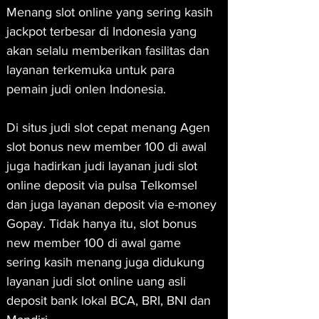
Menang slot online yang sering kasih 
jackpot terbesar di Indonesia yang 
akan selalu memberikan fasilitas dan 
layanan terkemuka untuk para 
pemain judi onlen Indonesia.
Di situs judi slot cepat menang Agen 
slot bonus new member 100 di awal 
juga hadirkan judi layanan judi slot 
online deposit via pulsa Telkomsel 
dan juga layanan deposit via e-money 
Gopay. Tidak hanya itu, slot bonus 
new member 100 di awal game 
sering kasih menang juga didukung 
layanan judi slot online uang asli 
deposit bank lokal BCA, BRI, BNI dan 