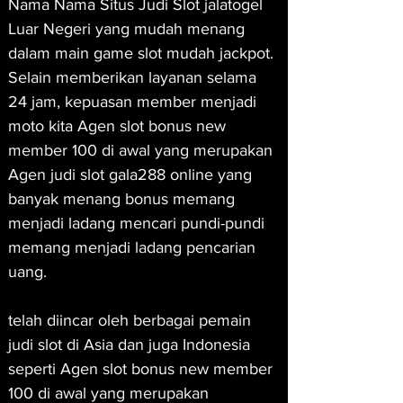
Nama Nama Situs Judi Slot jalatogel 
Luar Negeri yang mudah menang 
dalam main game slot mudah jackpot. 
Selain memberikan layanan selama 
24 jam, kepuasan member menjadi 
moto kita Agen slot bonus new 
member 100 di awal yang merupakan 
Agen judi slot gala288 online yang 
banyak menang bonus memang 
menjadi ladang mencari pundi-pundi 
memang menjadi ladang pencarian 
uang.
telah diincar oleh berbagai pemain 
judi slot di Asia dan juga Indonesia 
seperti Agen slot bonus new member 
100 di awal yang merupakan 