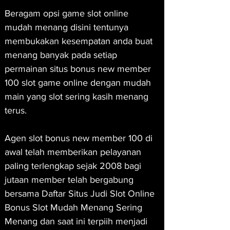
Beragam opsi game slot online 
mudah menang disini tentunya 
membukakan kesempatan anda buat 
menang banyak pada setiap 
permainan situs bonus new member 
100 slot game online dengan mudah 
main yang slot sering kasih menang 
terus.
Agen slot bonus new member 100 di 
awal telah memberikan pelayanan 
paling terlengkap sejak 2008 bagi 
jutaan member telah bergabung 
bersama Daftar Situs Judi Slot Online 
Bonus Slot Mudah Menang Sering 
Menang dan saat ini terpiih menjadi 