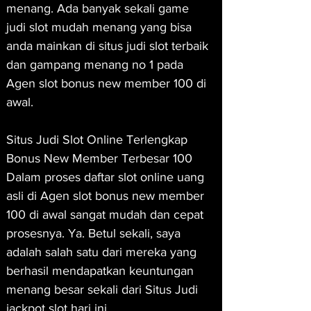
menang. Ada banyak sekali game 
judi slot mudah menang yang bisa 
anda mainkan di situs judi slot terbaik 
dan gampang menang no 1 pada 
Agen slot bonus new member 100 di 
awal.
Situs Judi Slot Online Terlengkap 
Bonus New Member Terbesar 100
Dalam proses daftar slot online uang 
asli di Agen slot bonus new member 
100 di awal sangat mudah dan cepat 
prosesnya. Ya. Betul sekali, saya 
adalah salah satu dari mereka yang 
berhasil mendapatkan keuntungan 
menang besar sekali dari Situs Judi 
jackpot slot hari ini.