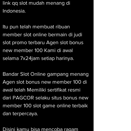
link qq slot mudah menang di 
Indonesia.
Itu pun telah membuat ribuan 
member slot online bermain di judi 
slot promo terbaru Agen slot bonus 
new member 100 Kami di awal 
selama 7x24jam setiap harinya.
Bandar Slot Online gampang menang 
Agen slot bonus new member 100 di 
awal telah Memiliki sertifikat resmi 
dari PAGCOR selaku situs bonus new 
member 100 slot game online terbaik 
dan terpercaya. 
Disini kamu bisa mencoba ragam 