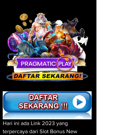
Hari ini ada Link 2023 yang 
terpercaya dari Slot Bonus New 