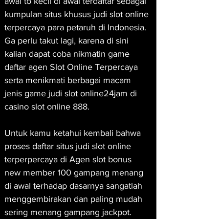
awal to kecil di awal terdaftar sebagai 
kumpulan situs khusus judi slot online 
terpercaya para petaruh di Indonesia. 
Ga perlu takut lagi, karena di sini 
kalian dapat coba nikmatin game 
daftar agen Slot Online Terpercaya 
serta menikmati berbagai macam 
jenis game judi slot online24jam di 
casino slot online 888.
Untuk kamu ketahui kembali bahwa 
proses daftar situs judi slot online 
terperpercaya di Agen slot bonus 
new member 100 gampang menang 
di awal terhadap dasarnya sangatlah 
menggembirakan dan paling mudah 
sering menang gampang jackpot.