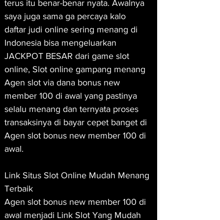
terus itu benar-benar nyata. Awalnya 
saya juga sama ga percaya kalo 
daftar judi online sering menang di 
Indonesia bisa mengeluarkan 
JACKPOT BESAR dari game slot 
online, Slot online gampang menang 
Agen slot via dana bonus new 
member 100 di awal yang pastinya 
selalu menang dan ternyata proses 
transaksinya di bayar cepet banget di 
Agen slot bonus new member 100 di 
awal.
Link Situs Slot Online Mudah Menang 
Terbaik
Agen slot bonus new member 100 di 
awal menjadi Link Slot Yang Mudah 