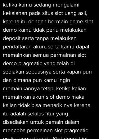
ketika kamu sedang mengalami 
kekalahan pada situs slot uang asli, 
karena itu dengan bermain game slot 
demo kamu tidak perlu melakukan 
deposit serta tanpa melakukan 
pendaftaran akun, serta kamu dapat 
memainkan semua permainan slot 
demo pragmatic yang telah di 
sediakan sepuasnya serta kapan pun 
dan dimana pun kamu ingin 
memainkannya tetapi ketika kalian 
memainkan akun slot demo maka 
kalian tidak bisa menarik nya karena 
itu adalah sekilas fitur yang 
disediakan untuk pemain dalam 
mencoba permainan slot pragmatic 
gratis tanpa deposit. Slot demo kini 