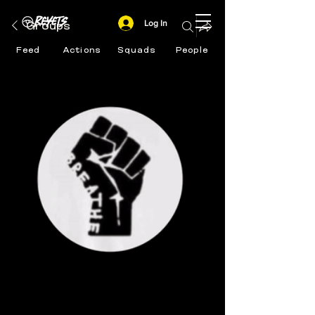
Log In
Groups
Feed
Actions
Squads
People