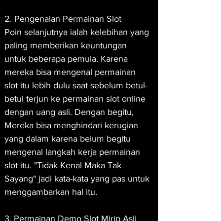
2. Pengenalan Permainan Slot
Poin selanjutnya ialah kelebihan yang 
paling memberikan keuntungan 
untuk beberapa pemula. Karena 
mereka bisa mengenal permainan 
slot itu lebih dulu saat sebelum betul-
betul terjun ke permainan slot online 
dengan uang asli. Dengan begitu, 
Mereka bisa menghindari kerugian 
yang dalam karena belum begitu 
mengenal langkah kerja permainan 
slot itu. "Tidak Kenal Maka Tak 
Sayang" jadi kata-kata yang pas untuk 
menggambarkan hal itu.
3. Permainan Demo Slot Mirip Asli