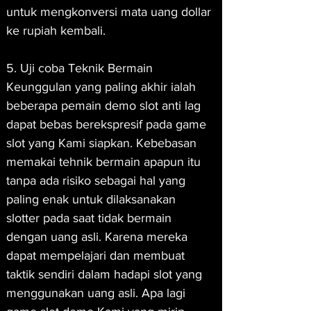
untuk mengkonversi mata uang dollar 
ke rupiah kembali.
5. Uji coba Teknik Bermain
Keunggulan yang paling akhir ialah 
beberapa pemain demo slot anti lag 
dapat bebas berekspresif pada game 
slot yang Kami siapkan. Kebebasan 
memakai tehnik bermain apapun itu 
tanpa ada risiko sebagai hal yang 
paling enak untuk dilaksanakan 
slotter pada saat tidak bermain 
dengan uang asli. Karena mereka 
dapat mempelajari dan membuat 
taktik sendiri dalam hadapi slot yang 
menggunakan uang asli. Apa lagi 