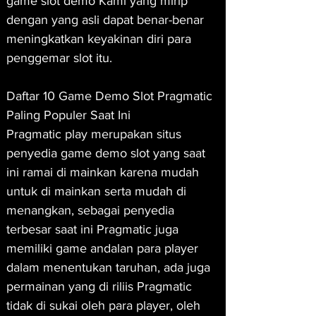
game slot demo Kami yang mirip 
dengan yang asli dapat benar-benar 
meningkatkan keyakinan diri para 
penggemar slot itu.
Daftar 10 Game Demo Slot Pragmatic 
Paling Populer Saat Ini
Pragmatic play merupakan situs 
penyedia game demo slot yang saat 
ini ramai di mainkan karena mudah 
untuk di mainkan serta mudah di 
menangkan, sebagai penyedia 
terbesar saat ini Pragmatic juga 
memiliki game andalan para player 
dalam menentukan taruhan, ada juga 
permainan yang di riliis Pragmatic 
tidak di sukai oleh para player, oleh 