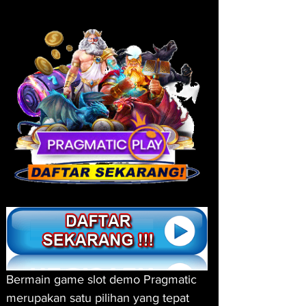
Bermain game slot demo Pragmatic 
merupakan satu pilihan yang tepat 