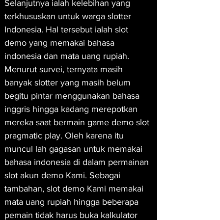
Selanjutnya ialah kelebihan yang 
terkhususkan untuk warga slotter 
Indonesia. Hal tersebut ialah slot 
demo yang memakai bahasa 
indonesia dan mata uang rupiah. 
Menurut survei, ternyata masih 
banyak slotter yang masih belum 
begitu pintar menggunakan bahasa 
inggris hingga kadang merepotkan 
mereka saat bermain game demo slot 
pragmatic play. Oleh karena itu 
muncul lah gagasan untuk memakai 
bahasa indonesia di dalam permainan 
slot akun demo Kami. Sebagai 
tambahan, slot demo Kami memakai 
mata uang rupiah hingga beberapa 
pemain tidak harus buka kalkulator 