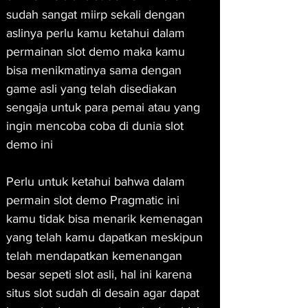
sudah sangat miirp sekali dengan 
aslinya perlu kamu ketahui dalam 
permainan slot demo maka kamu 
bisa menikmatinya sama dengan 
game asli yang telah disediakan 
sengaja untuk para pemai atau yang 
ingin mencoba coba di dunia slot 
demo ini
Perlu untuk ketahui bahwa dalam 
permain slot demo Pragmatic ini 
kamu tidak bisa menarik kemenagan 
yang telah kamu dapatkan meskipun 
telah mendapatkan kemenangan 
besar sepeti slot asli, hal ini karena 
situs slot sudah di desain agar dapat 