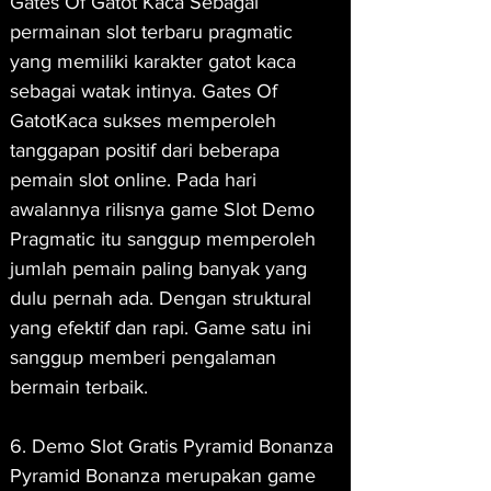
Gates Of Gatot Kaca Sebagai 
permainan slot terbaru pragmatic 
yang memiliki karakter gatot kaca 
sebagai watak intinya. Gates Of 
GatotKaca sukses memperoleh 
tanggapan positif dari beberapa 
pemain slot online. Pada hari 
awalannya rilisnya game Slot Demo 
Pragmatic itu sanggup memperoleh 
jumlah pemain paling banyak yang 
dulu pernah ada. Dengan struktural 
yang efektif dan rapi. Game satu ini 
sanggup memberi pengalaman 
bermain terbaik.
6. Demo Slot Gratis Pyramid Bonanza
Pyramid Bonanza merupakan game 