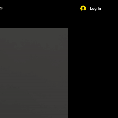
OP
Log In