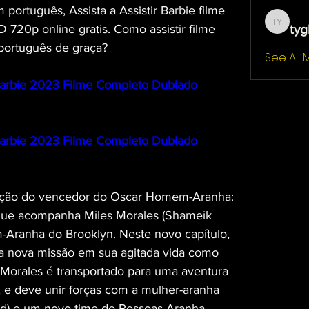
português, Assista a Assistir Barbie filme 
tyg
20p online gratis. Como assistir filme 
tygb yt
 português de graça?
See All
bie 2023 Filme Completo Dublado 
bie 2023 Filme Completo Dublado 
nuação do vencedor do Oscar Homem-Aranha: 
que acompanha Miles Morales (Shameik 
Aranha do Brooklyn. Neste novo capítulo, 
ma nova missão em sua agitada vida como 
 Morales é transportado para uma aventura 
, e deve unir forças com a mulher-aranha 
ld) e um novo time de Pessoas-Aranha, 