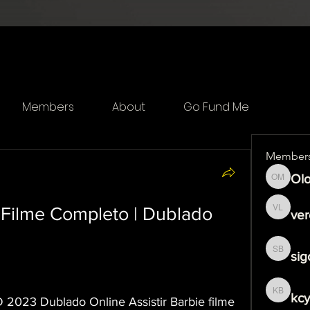
Members
About
Go Fund Me
Member
Olo
Olof Me
 Filme Completo | Dublado 
ver
veronika
sig
sigoj b
kcy
kcytfeo
 2023 Dublado Online Assistir Barbie filme 