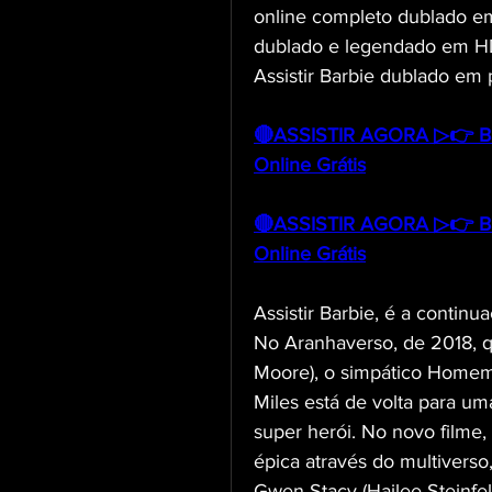
online completo dublado em 
dublado e legendado em HD 7
Assistir Barbie dublado em
🔴ASSISTIR AGORA ▷👉 Bar
Online Grátis
🔴ASSISTIR AGORA ▷👉 Bar
Online Grátis
Assistir Barbie, é a conti
No Aranhaverso, de 2018, 
Moore), o simpático Homem-
Miles está de volta para u
super herói. No novo filme,
épica através do multiverso
Gwen Stacy (Hailee Steinfe