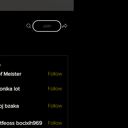
Join
s
Follow
f Meister
ister
Follow
onika lot
 lot
Follow
oj bzaka
zaka
Follow
tfeoss bocixih969
ss bocixih969