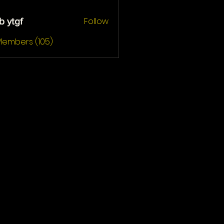
Follow
b ytgf
gf
 Members (105)