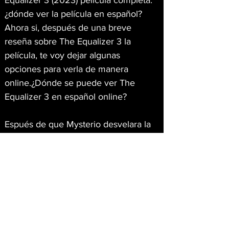
Equalizer 3 (2023) película completa: 
¿dónde ver la película en español?
Ahora si, después de una breve 
reseña sobre The Equalizer 3 la 
película, te voy dejar algunas 
opciones para verla de manera 
online.¿Dónde se puede ver The 
Equalizer 3 en español online?
Espués de que Mysterio desvelara la 
identidad de Spider-Man a todo el 
mundo en Lejos de casa, Peter 
Parker (Tom Holland), desesperado 
por volver a la normalidad y 
recuperar su anterior vida, pide 
About
ayuda a Doctor Strange para 
A space for gener8tor team members
enmendar tal acción. El Hechicero 