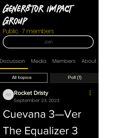
Gener8tor Impact
Group
Public
·
7 members
Join
Discussion
Media
Members
About
All topics
Poll (1)
Rocket Dristy
Rocket Dristy
September 23, 2023
Cuevana 3—Ver 
The Equalizer 3 