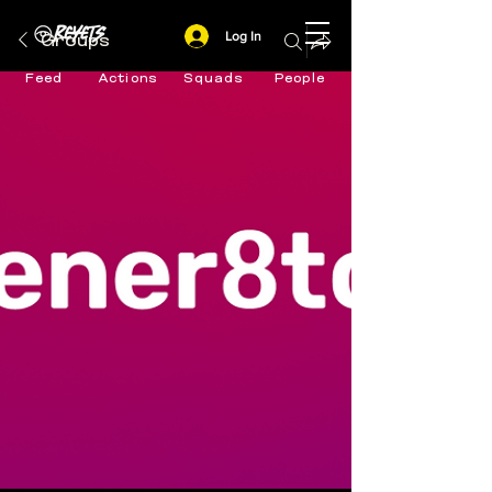
Log In
Groups
Feed
Actions
Squads
People