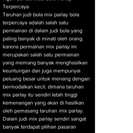
Terpercaya
Taruhan judi bola mix parlay bola 
terpercaya adalah salah satu 
permainan di dalam judi bola yang 
paling banyak di minati oleh orang. 
karena permainan mix parlay ini 
merupakan salah satu permainan 
yang memang banyak menghasilkan 
keuntungan dan juga mempunyai 
peluang besar untuk menang dengan 
bermodalkan kecil. dimana taruhan 
mix parlay itu sendiri lebih tinggi 
kemenangan yang akan di hasilkan 
oleh pemasang taruhan mix parlay. 
Dalam judi mix parlay sendiri sangat 
banyak terdapat pilihan pasaran 