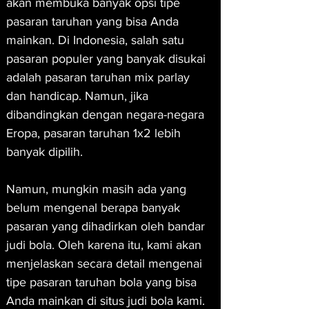
akan membuka banyak opsi tipe 
pasaran taruhan yang bisa Anda 
mainkan. Di Indonesia, salah satu 
pasaran populer yang banyak disukai 
adalah pasaran taruhan mix parlay 
dan handicap. Namun, jika 
dibandingkan dengan negara-negara 
Eropa, pasaran taruhan 1x2 lebih 
banyak dipilih.
Namun, mungkin masih ada yang 
belum mengenal berapa banyak 
pasaran yang dihadirkan oleh bandar 
judi bola. Oleh karena itu, kami akan 
menjelaskan secara detail mengenai 
tipe pasaran taruhan bola yang bisa 
Anda mainkan di situs judi bola kami.