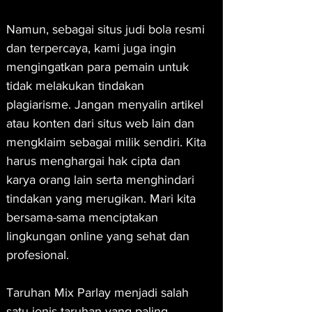
Namun, sebagai situs judi bola resmi 
dan terpercaya, kami juga ingin 
mengingatkan para pemain untuk 
tidak melakukan tindakan 
plagiarisme. Jangan menyalin artikel 
atau konten dari situs web lain dan 
mengklaim sebagai milik sendiri. Kita 
harus menghargai hak cipta dan 
karya orang lain serta menghindari 
tindakan yang merugikan. Mari kita 
bersama-sama menciptakan 
lingkungan online yang sehat dan 
profesional.
Taruhan Mix Parlay menjadi salah 
satu jenis taruhan yang paling 