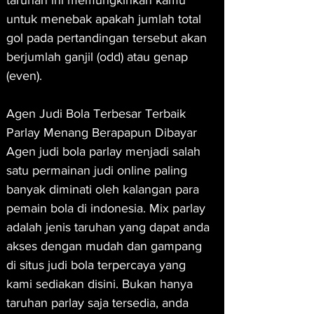
taruhan ini memungkinkan kamu 
untuk menebak apakah jumlah total 
gol pada pertandingan tersebut akan 
berjumlah ganjil (odd) atau genap 
(even).
Agen Judi Bola Terbesar Terbaik 
Parlay Menang Berapapun Dibayar
Agen judi bola parlay menjadi salah 
satu permainan judi online paling 
banyak diminati oleh kalangan para 
pemain bola di indonesia. Mix parlay 
adalah jenis taruhan yang dapat anda 
akses dengan mudah dan gampang 
di situs judi bola terpercaya yang 
kami sediakan disini. Bukan hanya 
taruhan parlay saja tersedia, anda 