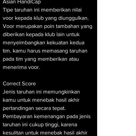
Asian HandiCap
Tipe taruhan ini memberikan nilai 
voor kepada klub yang diunggulkan. 
Voor merupakan poin tambahan yang 
diberikan kepada klub lain untuk 
menyeimbangkan kekuatan kedua 
tim. kamu harus memasang taruhan 
pada tim yang memberikan atau 
menerima voor.
Correct Score
Jenis taruhan ini memungkinkan 
kamu untuk menebak hasil akhir 
pertandingan secara tepat. 
Pembayaran kemenangan pada jenis 
taruhan ini cukup tinggi, karena 
kesulitan untuk menebak hasil akhir 