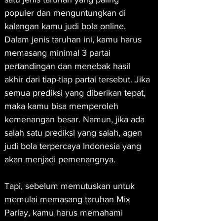
populer dan menguntungkan di 
kalangan kamu judi bola online. 
Dalam jenis taruhan ini, kamu harus 
memasang minimal 3 partai 
pertandingan dan menebak hasil 
akhir dari tiap-tiap partai tersebut. Jika 
semua prediksi yang diberikan tepat, 
maka kamu bisa memperoleh 
kemenangan besar. Namun, jika ada 
salah satu prediksi yang salah, agen 
judi bola terpercaya Indonesia yang 
akan menjadi pemenangnya.
Tapi, sebelum memutuskan untuk 
memulai memasang taruhan Mix 
Parlay, kamu harus memahami 