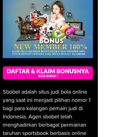
Sbobet adalah situs judi bola online 
yang saat ini menjadi pilihan nomor 1 
bagi para kalangan pemain judi di 
Indonesia. Agen sbobet telah 
menghadirkan berbagai permainan 
taruhan sportsbook berbasis online 