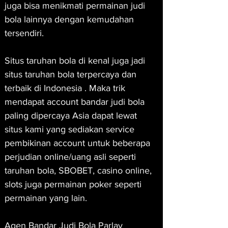
juga bisa menikmati permainan judi 
bola lainnya dengan kemudahan 
tersendiri.
Situs taruhan bola di kenal juga jadi 
situs taruhan bola terpercaya dan 
terbaik di Indonesia . Maka trik 
mendapat account bandar judi bola 
paling dipercaya Asia dapat lewat 
situs kami yang sediakan service 
pembikinan account untuk beberapa 
perjudian online/uang asli seperti 
taruhan bola, SBOBET, casino online, 
slots juga permainan poker seperti 
permainan yang lain.
Agen Bandar Judi Bola Parlay 