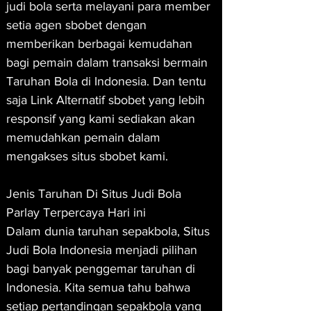
judi bola serta melayani para member 
setia agen sbobet dengan 
memberikan berbagai kemudahan 
bagi pemain dalam transaksi bermain 
Taruhan Bola di Indonesia. Dan tentu 
saja Link Alternatif sbobet yang lebih 
responsif yang kami sediakan akan 
memudahkan pemain dalam 
mengakses situs sbobet kami.
Jenis Taruhan Di Situs Judi Bola 
Parlay Terpercaya Hari ini
Dalam dunia taruhan sepakbola, Situs 
Judi Bola Indonesia menjadi pilihan 
bagi banyak penggemar taruhan di 
Indonesia. Kita semua tahu bahwa 
setiap pertandingan sepakbola yang 