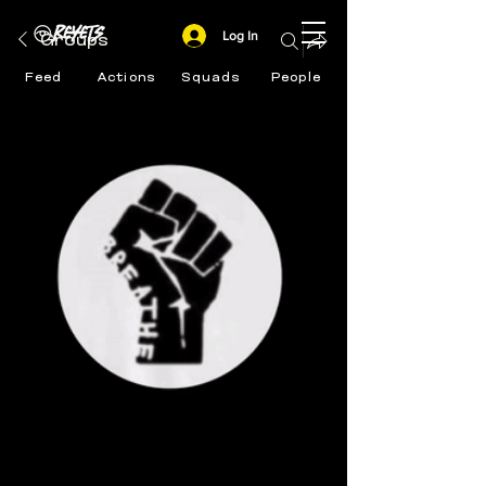
Log In
Groups
Feed
Actions
Squads
People