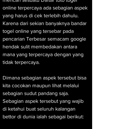
mencari sesuatu Daftar toto togel 
online terpercaya ada sebagian aspek 
yang harus di cek terlebih dahulu. 
Karena dari sekian banyaknya bandar 
togel online yang tersebar pada 
pencarian Terbesar semacam google 
hendak sulit membedakan antara 
mana yang terpercaya dengan yang 
tidak terpercaya.
Dimana sebagian aspek tersebut bisa 
kita cocokan maupun lihat melalui 
sebagian sudut pandang saja. 
Sebagian aspek tersebut yang wajib 
di ketahui buat seluruh kalangan 
bettor di dunia ialah sebagai berikut: