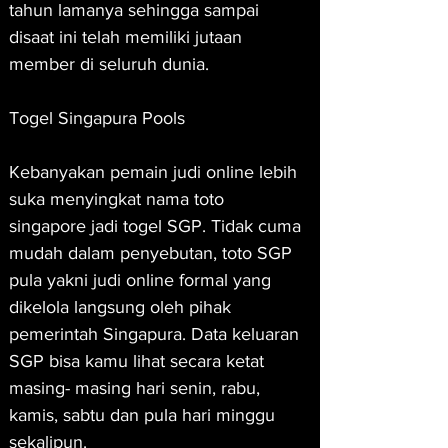
tahun lamanya sehingga sampai 
disaat ini telah memiliki jutaan 
member di seluruh dunia.
Togel Singapura Pools
Kebanyakan pemain judi online lebih 
suka menyingkat nama toto 
singapore jadi togel SGP. Tidak cuma 
mudah dalam penyebutan, toto SGP 
pula yakni judi online formal yang 
dikelola langsung oleh pihak 
pemerintah Singapura. Data keluaran 
SGP bisa kamu lihat secara ketat 
masing- masing hari senin, rabu, 
kamis, sabtu dan pula hari minggu 
sekalipun.