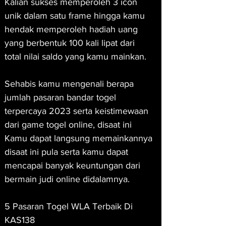
Kalian sukses memperoleh 3 icon 
unik dalam satu frame hingga kamu 
hendak memperoleh hadiah uang 
yang berbentuk 100 kali lipat dari 
total nilai saldo yang kamu mainkan.
Sehabis kamu mengenali berapa 
jumlah pasaran bandar togel 
terpercaya 2023 serta keistimewaan 
dari game togel online, disaat ini 
Kamu dapat langsung memainkannya 
disaat ini pula serta kamu dapat 
mencapai banyak keuntungan dari 
bermain judi online didalamnya.
5 Pasaran Togel WLA Terbaik Di 
KAS138