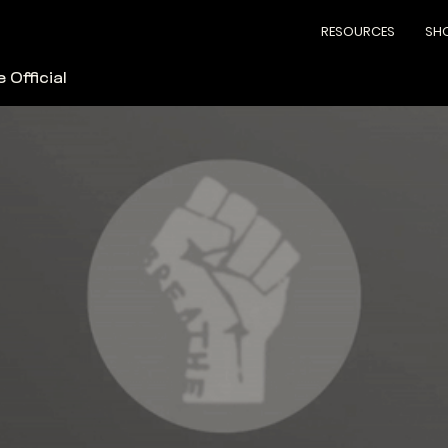
RESOURCES
SH
 Official