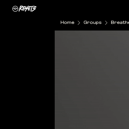
Home
Groups
Breathe