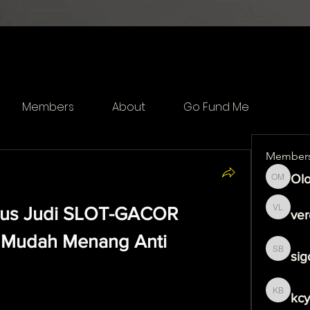
Members
About
Go Fund Me
Member
Olo
Olof Me
us Judi SLOT-GACOR  
ver
veronika
 Mudah Menang Anti 
sig
sigoj b
kcy
kcytfeo