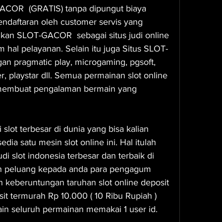
GACOR  (GRATIS) tanpa dipungut biaya 
ndaftaran oleh customer servis yang 
kan SLOT-GACOR  sebagai situs judi online 
m hal pelayanan. Selain itu juga Situs SLOT-
 pragmatic play, microgaming, pgsoft, 
ker, playstar dll. Semua permainan slot online 
membuat pengalaman bermain yang 
 slot terbesar di dunia yang bisa kalian 
edia satu mesin slot online ini. Hal itulah 
 slot indonesia terbesar dan terbaik di 
n peluang kepada anda para pengagum 
h keberuntungan taruhan slot online deposit 
t termurah Rp 10.000 ( 10 Ribu Rupiah ) 
in seluruh permainan memakai 1 user id.