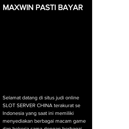
MAXWIN PASTI BAYAR
Selamat datang di situs judi online 
SLOT SERVER CHINA terakurat se 
Indonesia yang saat ini memiliki 
menyediakan berbagai macam game 
dan bekerja sama dengan berbagai 