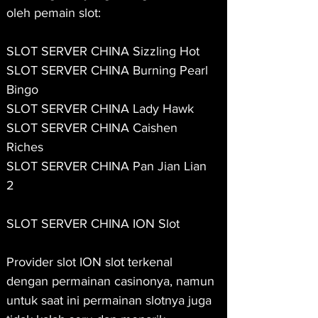
oleh pemain slot:
SLOT SERVER CHINA Sizzling Hot
SLOT SERVER CHINA Burning Pearl 
Bingo
SLOT SERVER CHINA Lady Hawk
SLOT SERVER CHINA Caishen 
Riches
SLOT SERVER CHINA Pan Jian Lian 
2
SLOT SERVER CHINA ION Slot
Provider slot ION slot terkenal 
dengan permainan casinonya, namun 
untuk saat ini permainan slotnya juga 