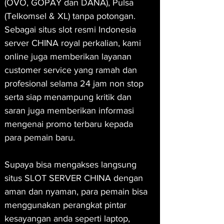
(OVO, GOPAY dan DANA), Pulsa 
(Telkomsel & XL) tanpa potongan. 
Sebagai situs slot resmi Indonesia 
server CHINA royal perkalian, kami 
online juga memberikan layanan 
customer service yang ramah dan 
profesional selama 24 jam non stop 
serta siap menampung kritik dan 
saran juga memberikan informasi 
mengenai promo terbaru kepada 
para pemain baru.
Supaya bisa mengakses langsung 
situs SLOT SERVER CHINA dengan 
aman dan nyaman, para pemain bisa 
menggunakan perangkat pintar 
kesayangan anda seperti laptop, 