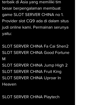
terbaik di Asia yang memiliki tim 
besar berpengalaman membuat 
game SLOT SERVER CHINA no 1. 
Provider slot CQ9 ada di dalam situs 
judi online kami. Permainan serunya 
yaitu:
SLOT SERVER CHINA Fa Cai Shen2
SLOT SERVER CHINA Good Fortune 
M
SLOT SERVER CHINA Jump High 2
SLOT SERVER CHINA Fruit King
SLOT SERVER CHINA Uproar In 
Heaven
SLOT SERVER CHINA Playtech