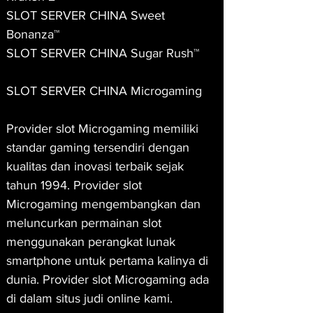
SLOT SERVER CHINA Sweet 
Bonanza™
SLOT SERVER CHINA Sugar Rush™
SLOT SERVER CHINA Microgaming
Provider slot Microgaming memiliki 
standar gaming tersendiri dengan 
kualitas dan inovasi terbaik sejak 
tahun 1994. Provider slot 
Microgaming mengembangkan dan 
meluncurkan permainan slot 
menggunakan perangkat lunak 
smartphone untuk pertama kalinya di 
dunia. Provider slot Microgaming ada 
di dalam situs judi online kami. 