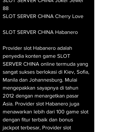
SLOT SERVER CHINA Joker Jewel 
88
SLOT SERVER CHINA Cherry Love
SLOT SERVER CHINA Habanero
Provider slot Habanero adalah 
penyedia konten game SLOT 
SERVER CHINA online termuda yang 
sangat sukses berlokasi di Kiev, Sofia, 
Manila dan Johannesburg. Mulai 
mengepakkan sayapnya di tahun 
2012 dengan menargetkan pasar 
Asia. Provider slot Habanero juga 
menawarkan lebih dari 100 game slot 
dengan fitur terbaik dan bonus 
jackpot terbesar, Provider slot 