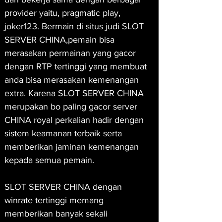
provider yaitu, pragmatic play, 
joker123. Bermain di situs judi SLOT 
SERVER CHINA,pemain bisa 
merasakan permainan yang gacor 
dengan RTP tertinggi yang membuat 
anda bisa merasakan kemenangan 
extra. Karena SLOT SERVER CHINA 
merupakan bo paling gacor server 
CHINA royal perkalian hadir dengan 
sistem keamanan terbaik serta 
memberikan jaminan kemenangan 
kepada semua pemain.
SLOT SERVER CHINA dengan 
winrate tertinggi memang 
memberikan banyak sekali 