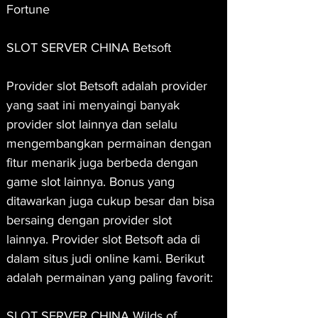
Fortune
SLOT SERVER CHINA Betsoft
Provider slot Betsoft adalah provider 
yang saat ini menyaingi banyak 
provider slot lainnya dan selalu 
mengembangkan permainan dengan 
fitur menarik juga berbeda dengan 
game slot lainnya. Bonus yang 
ditawarkan juga cukup besar dan bisa 
bersaing dengan provider slot 
lainnya. Provider slot Betsoft ada di 
dalam situs judi online kami. Berikut 
adalah permainan yang paling favorit:
SLOT SERVER CHINA Wilds of 