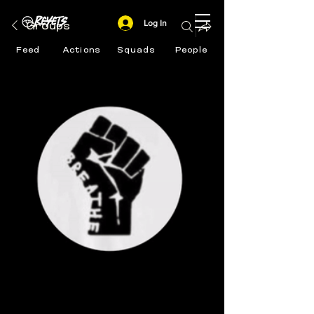
Log In
Groups
Feed
Actions
Squads
People