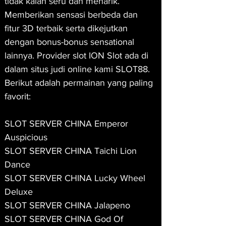
tidak kalah seru dan menarik. 
Memberikan sensasi berbeda dan 
fitur 3D terbaik serta dikejutkan 
dengan bonus-bonus sensational 
lainnya. Provider slot ION Slot ada di 
dalam situs judi online kami SLOT88. 
Berikut adalah permainan yang paling 
favorit:
SLOT SERVER CHINA Emperor 
Auspicious
SLOT SERVER CHINA Taichi Lion 
Dance
SLOT SERVER CHINA Lucky Wheel 
Deluxe
SLOT SERVER CHINA Jalapeno
SLOT SERVER CHINA God Of 