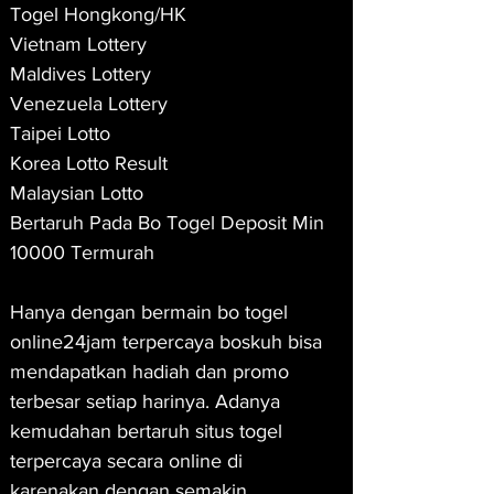
Togel Hongkong/HK
Vietnam Lottery
Maldives Lottery
Venezuela Lottery
Taipei Lotto
Korea Lotto Result
Malaysian Lotto
Bertaruh Pada Bo Togel Deposit Min 
10000 Termurah
Hanya dengan bermain bo togel 
online24jam terpercaya boskuh bisa 
mendapatkan hadiah dan promo 
terbesar setiap harinya. Adanya 
kemudahan bertaruh situs togel 
terpercaya secara online di 
karenakan dengan semakin 