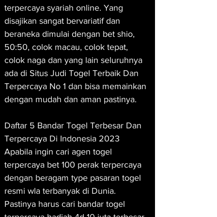
terpercaya syariah online. Yang 
disajikan sangat bervariatif dan 
beraneka dimulai dengan bet shio, 
50:50, colok macau, colok tepat, 
colok naga dan yang lain seluruhnya 
ada di Situs Judi Togel Terbaik Dan 
Terpercaya No 1 dan bisa memainkan 
dengan mudah dan aman pastinya.
Daftar 5 Bandar Togel Terbesar Dan 
Terpercaya Di Indonesia 2023
Apabila ingin cari agen togel 
terpercaya bet 100 perak terpercaya 
dengan beragam type pasaran togel 
resmi wla terbanyak di Dunia. 
Pastinya harus cari bandar togel 