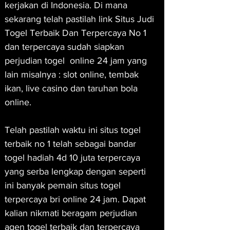
kerjakan di Indonesia. Di mana 
sekarang telah pastilah link Situs Judi 
Togel Terbaik Dan Terpercaya No 1 
dan terpercaya sudah siapkan 
perjudian togel  online 24 jam yang 
lain misalnya : slot online, tembak 
ikan, live casino dan taruhan bola 
online.
Telah pastilah waktu ini situs togel 
terbaik no 1 telah sebagai bandar 
togel hadiah 4d 10 juta terpercaya 
yang serba lengkap dengan seperti 
ini banyak pemain situs togel 
terpercaya bri online 24 jam. Dapat 
kalian nikmati beragam perjudian 
agen togel terbaik dan terpercaya 