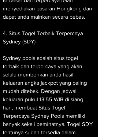
terbesar dan terpercaya telah 
menyediakan pasaran Hongkong dan 
dapat anda mainkan secara bebas.
4. Situs Togel Terbaik Terpercaya 
Sydney (SDY)
Sydney pools adalah situs togel 
terbaik dan terpercaya yang akan 
selalu memberikan anda hasil 
keluaran angka jackpot yang paling 
mudah ditebak. Dengan jadwal 
keluaran pukul 13:55 WIB di siang 
hari, membuat Situs Togel 
Terpercaya Sydney Pools memiliki 
banyak sekali peminatnya. Togel SDY 
tentunya sudah tersedia dalam 