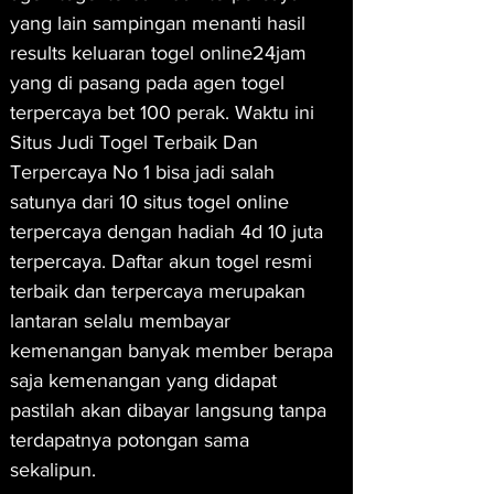
yang lain sampingan menanti hasil 
results keluaran togel online24jam 
yang di pasang pada agen togel 
terpercaya bet 100 perak. Waktu ini 
Situs Judi Togel Terbaik Dan 
Terpercaya No 1 bisa jadi salah 
satunya dari 10 situs togel online 
terpercaya dengan hadiah 4d 10 juta 
terpercaya. Daftar akun togel resmi 
terbaik dan terpercaya merupakan 
lantaran selalu membayar 
kemenangan banyak member berapa 
saja kemenangan yang didapat 
pastilah akan dibayar langsung tanpa 
terdapatnya potongan sama 
sekalipun.