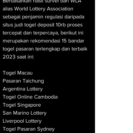
Berdasarkan hasil survei dari WLA 
alias World Lottery Association 
sebagai penjamin regulasi daripada 
situs judi togel deposit 10rb proses 
tercepat dan terpercaya, berikut ini 
merupakan rekomendasi 15 bandar 
togel pasaran terlengkap dan terbaik 
2023 saat ini:
Togel Macau 
Pasaran Taichung
Argentina Lottery
Togel Online Cambodia 
Togel Singapore 
San Marino Lottery
Liverpool Lottery
Togel Pasaran Sydney 