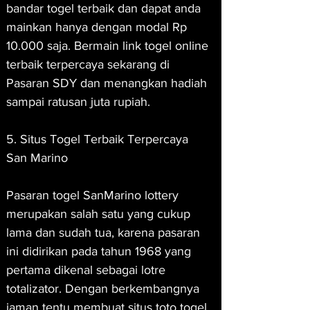
bandar togel terbaik dan dapat anda 
mainkan hanya dengan modal Rp 
10.000 saja. Bermain link togel online 
terbaik terpercaya sekarang di 
Pasaran SDY dan menangkan hadiah 
sampai ratusan juta rupiah.
5. Situs Togel Terbaik Terpercaya 
San Marino
Pasaran togel SanMarino lottery 
merupakan salah satu yang cukup 
lama dan sudah tua, karena pasaran 
ini didirikan pada tahun 1968 yang 
pertama dikenal sebagai lotre 
totalizator. Dengan berkembangnya 
jaman tentu membuat situs toto togel 