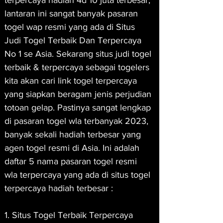
terpercaya hadiah 4d 10 juta terbesar, 
lantaran ini sangat banyak pasaran 
togel wap resmi yang ada di Situs 
Judi Togel Terbaik Dan Terpercaya 
No 1 se Asia. Sekarang situs judi togel 
terbaik & terpercaya sebagai togelers 
kita akan cari link togel terpercaya 
yang siapkan beragam jenis perjudian 
totoan gelap. Pastinya sangat lengkap 
di pasaran togel wla terbanyak 2023, 
banyak sekali hadiah terbesar yang 
agen togel resmi di Asia. Ini adalah 
daftar 5 nama pasaran togel resmi 
wla terpercaya yang ada di situs togel 
terpercaya hadiah terbesar :
1. Situs Togel Terbaik Terpercaya 