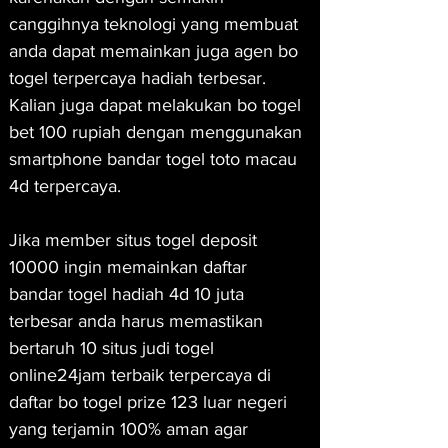
canggihnya teknologi yang membuat 
anda dapat memainkan juga agen bo 
togel terpercaya hadiah terbesar. 
Kalian juga dapat melakukan bo togel 
bet 100 rupiah dengan menggunakan 
smartphone bandar togel toto macau 
4d terpercaya.
Jika member situs togel deposit 
10000 ingin memainkan daftar 
bandar togel hadiah 4d 10 juta 
terbesar anda harus memastikan 
bertaruh 10 situs judi togel 
online24jam terbaik terpercaya di 
daftar bo togel prize 123 luar negeri 
yang terjamin 100% aman agar 