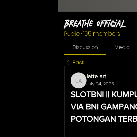
Breathe Official
Public
·
105 members
Discussion
Media
Back
latte art
July 24, 2023
latte art
SLOTBNI || KUMP
VIA BNI GAMPAN
POTONGAN TERBA