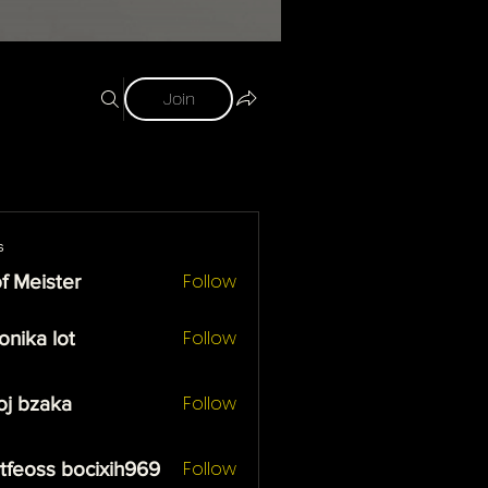
Join
s
Follow
f Meister
ister
Follow
onika lot
 lot
Follow
oj bzaka
zaka
Follow
tfeoss bocixih969
ss bocixih969