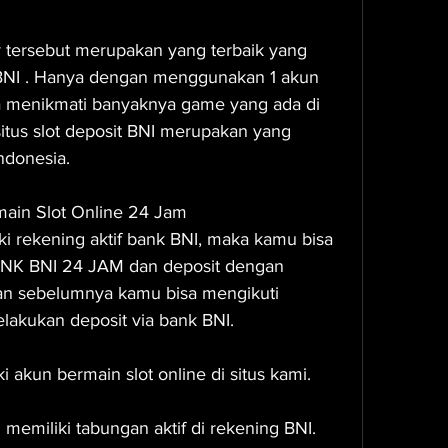
 tersebut merupakan yang terbaik yang 
 BNI . Hanya dengan menggunakan 1 akun 
a menikmati banyaknya game yang ada di 
 situs slot deposit BNI merupakan yang 
ndonesia.
main Slot Online 24 Jam
i rekening aktif bank BNI, maka kamu bisa 
NK BNI 24 JAM dan deposit dengan 
n sebelumnya kamu bisa mengikuti 
elakukan deposit via bank BNI.
i akun bermain slot online di situs kami.
memiliki tabungan aktif di rekening BNI.