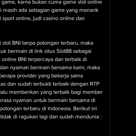
 game, karna bukan cuma game slot online 
pi masih ada sebagian game yang menarik 
i sport online, judi casino online dan 
slot BNI tanpa potongan terbaru, maka 
 bermain di link situs Slot88 sebagai 
t online BNI terpercaya dan terbaik di 
 dan nyaman bermain bersama kami, maka 
erapa provider yang bekerja sama 
as dan sudah terbukti terbaik dengan RTP 
elalu memberikan yang terbaik bagi member 
rasa nyaman untuk bermain bersama di 
potongan terbaru di Indonesia. Berikut ini 
 tidak di ragukan lagi dan sudah mendunia :