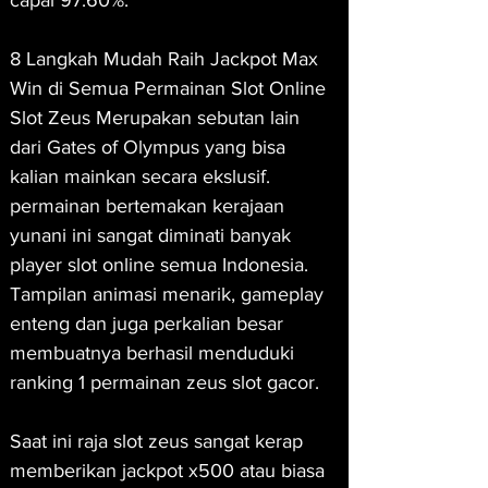
8 Langkah Mudah Raih Jackpot Max 
Win di Semua Permainan Slot Online
Slot Zeus Merupakan sebutan lain 
dari Gates of Olympus yang bisa 
kalian mainkan secara ekslusif. 
permainan bertemakan kerajaan 
yunani ini sangat diminati banyak 
player slot online semua Indonesia. 
Tampilan animasi menarik, gameplay 
enteng dan juga perkalian besar 
membuatnya berhasil menduduki 
ranking 1 permainan zeus slot gacor.
Saat ini raja slot zeus sangat kerap 
memberikan jackpot x500 atau biasa 