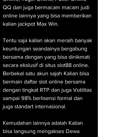
QQ dan juga bermacam macam judi 
online lainnya yang bisa memberikan 
kalian jackpot Max Win.
Tentu saja kalian akan meraih banyak 
keuntungan seandainya bergabung 
bersama dengan yang bisa dinikmati 
secara ekslusif di situs slot88 online. 
Berbekal satu akun sajah Kalian bisa 
bermain daftar slot online bersama 
dengan tingkat RTP dan juga Votilitas 
sampai 98% berlisensi formal dan 
juga standart internasional.
Kemudahan lainnya adalah Kalian 
bisa langsung mengakses Dewa 