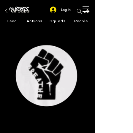
Log In
Groups
Feed
Actions
Squads
People