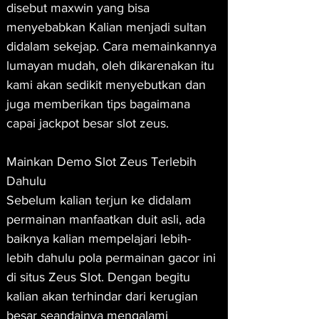
disebut maxwin yang bisa 
menyebabkan Kalian menjadi sultan 
didalam sekejap. Cara memainkannya 
lumayan mudah, oleh dikarenakan itu 
kami akan sedikit menyebutkan dan 
juga memberikan tips bagaimana 
capai jackpot besar slot zeus.
Mainkan Demo Slot Zeus Terlebih 
Dahulu
Sebelum kalian terjun ke didalam 
permainan manfaatkan duit asli, ada 
baiknya kalian mempelajari lebih-
lebih dahulu pola permainan gacor ini 
di situs Zeus Slot. Dengan begitu 
kalian akan terhindar dari kerugian 
besar seandainya mengalami 