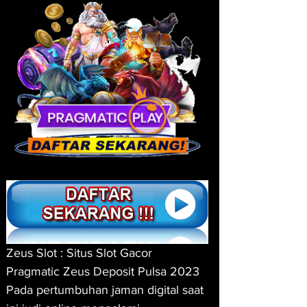
Zeus Slot : Situs Slot Gacor 
Pragmatic Zeus Deposit Pulsa 2023
Pada pertumbuhan jaman digital saat 