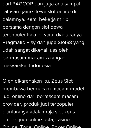
dari PAGCOR dan juga ada sampai 
ratusan game dewa slot online di 
dalamnya. Kami bekerja mirip 
bersama dengan slot dewa 
terpopuler kala ini yaitu diantaranya 
Pragmatic Play dan juga Slot88 yang 
udah sangat dikenal luas oleh 
bermacam macam kalangan 
masyarakat Indonesia.
Oleh dikarenakan itu, Zeus Slot 
membawa bermacam macam model 
judi online dari bermacam macam 
provider, produk judi terpopuler 
diantaranya adalah raja slot zeus 
online, judi online bola, casino 
Online, Togel Online, Poker Online 