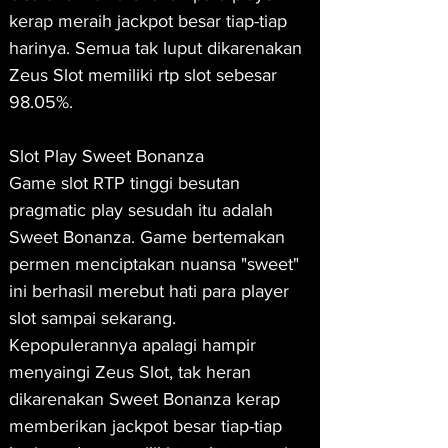
kerap meraih jackpot besar tiap-tiap 
harinya. Semua tak luput dikarenakan 
Zeus Slot memiliki rtp slot sebesar 
98.05%.
Slot Play Sweet Bonanza
Game slot RTP tinggi besutan 
pragmatic play sesudah itu adalah 
Sweet Bonanza. Game bertemakan 
permen menciptakan nuansa "sweet" 
ini berhasil merebut hati para player 
slot sampai sekarang. 
Kepopulerannya apalagi hampir 
menyaingi Zeus Slot, tak heran 
dikarenakan Sweet Bonanza kerap 
memberikan jackpot besar tiap-tiap 