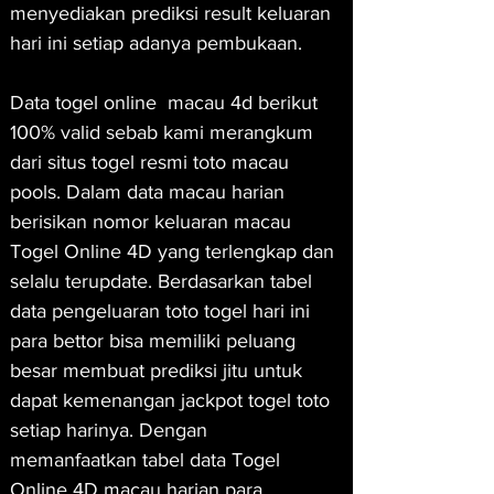
menyediakan prediksi result keluaran 
hari ini setiap adanya pembukaan.
Data togel online  macau 4d berikut 
100% valid sebab kami merangkum 
dari situs togel resmi toto macau 
pools. Dalam data macau harian 
berisikan nomor keluaran macau 
Togel Online 4D yang terlengkap dan 
selalu terupdate. Berdasarkan tabel 
data pengeluaran toto togel hari ini 
para bettor bisa memiliki peluang 
besar membuat prediksi jitu untuk 
dapat kemenangan jackpot togel toto 
setiap harinya. Dengan 
memanfaatkan tabel data Togel 
Online 4D macau harian para 