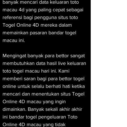
banyak mencari data keluaran toto 
macau 4d yang paling cepat sebagai 
referensi bagi pengguna situs toto 
Togel Online 4D mereka dalam 
memainkan pasaran bandar togel 
macau ini.
Mengingat banyak para bettor sangat 
membutuhkan data hasil live keluaran 
toto togel macau hari ini. Kami 
memberi saran bagi para bettor togel 
online untuk selalu berhati hati ketika 
mencari dan menentukan situs Togel 
Online 4D macau yang ingin 
dimainkan. Banyak sekali akhir akhir 
ini bandar togel pengeluaran Toto 
Online 4D macau yang tidak 