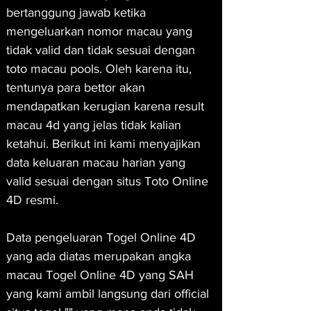
bertanggung jawab ketika 
mengeluarkan nomor macau yang 
tidak valid dan tidak sesuai dengan 
toto macau pools. Oleh karena itu, 
tentunya para bettor akan 
mendapatkan kerugian karena result 
macau 4d yang jelas tidak kalian 
ketahui. Berikut ini kami menyajikan 
data keluaran macau harian yang 
valid sesuai dengan situs Toto Online 
4D resmi.
Data pengeluaran Togel Online 4D 
yang ada diatas merupakan angka 
macau Togel Online 4D yang SAH 
yang kami ambil langsung dari official 