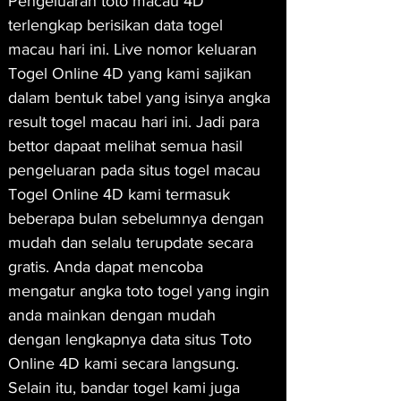
Pengeluaran toto macau 4D 
terlengkap berisikan data togel 
macau hari ini. Live nomor keluaran 
Togel Online 4D yang kami sajikan 
dalam bentuk tabel yang isinya angka 
result togel macau hari ini. Jadi para 
bettor dapaat melihat semua hasil 
pengeluaran pada situs togel macau 
Togel Online 4D kami termasuk 
beberapa bulan sebelumnya dengan 
mudah dan selalu terupdate secara 
gratis. Anda dapat mencoba 
mengatur angka toto togel yang ingin 
anda mainkan dengan mudah 
dengan lengkapnya data situs Toto 
Online 4D kami secara langsung. 
Selain itu, bandar togel kami juga 