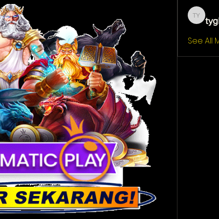
tyg
tygb yt
See All