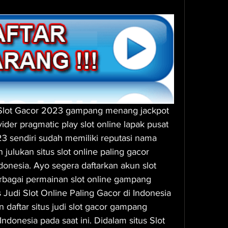
ari Ini Ambslot Slot Gacor Hari Ini Bigpot Gaming Slot Gacor Hari Ini FA CHAI Slot Gacor Hari Ini JILI Slot Gacor Hari Ini Playstar Slot Gacor Hari Ini Fun Gaming Slot Gacor Hari Ini Betsoft Slot Gacor Hari Ini Top Trend Gaming Slot Gacor Hari Ini YGGDRASIL Slot Gacor Hari Ini Funky Games Kumpulan Daftar Slot Gacor Gampang Menang Maxwin Anti Rungkat Slot Gacor merupakan salah satu permainan judi slot online terbaru tengah booming di dunia khususnya Indonesia saat ini, hal ini dikarenakan Slot gacor gampang menang memberikan permainan yang berbeda serta memiliki hadiah kemenangan jackpot terbesar jika dibandingkan dengan game lain. Sistem permainan yang ditawarkan Slot gacor anti rungkad juga sangat mudah karena kalian hanya perlu untuk melakukan spin Slot dengan menekan layar smartphone milik anda sendiri yang digunakan untuk bermain. Pasti masih ada sebagian orang yang bertanya-tanya apasih itu Slot Gacor? Slot Gacor sendiri merupakan istilah dari permainan judi Slot gacor gampang menang jackpot terbesar yang juga menawarkan berbagai macam jenis daftar situs BO Slot Online Gacor Terbaik Gampang Menang Jackpot Saat Ini. Kami sebagai BO Slot Resmi Gacor di Indonesia memberikan semua game Slot online yang dapat berikan bettors Slot gacor anti kalah hadiah jackpot dengan kelipatan fantastis serta bonus karena kami memiliki bonus new member terbesar dengan promo winrate tertinggi. Tidak banyak orang mengetahui tentang situs Slot gacor yang sudah tentu anti kalah ini. Hanya beberapa pemain senior Slot gacor gampang menang saja biasanya mengetahui tentang adanya agen Slot gacor anti rungkat. Karena agen bo Slot gacor akan memberikan informasi jadwal Slot gacor malam ini, baik dalam bentuk link Slot gacor hari ini atau live slot gacor maxwin hari ini. Link Situs Judi Slot Online24jam Terbaru Paling Gacor 2022 – 2023 Link slot gacor terbaru 2022 – 2023 slot Gacor Terbaru Telah menyiapkan CS Profesional selama 24 jam pasti memberikan bantuan Daftar Slot Online, Taruhan Bola, Casino Online, Togel Online dan juga Menyediakan beragam jenis Bonus yang selalu siap dinikmati oleh anda semua setiap Minggunya. Prioritas kami disini yaitu semua transaksi Deposit, withdraw dan Daftar pasti selalu kami selesaikan dengan sangat cepat dan tidak lebih dari 3 menit melalui fitur Livechat atau pun Whatsapp. Oleh karena itu tentunya daftar Slot online terbaru Gampang menang dari Slot Bonus juga selalu Menyediakan daftar bocoran Slot gacor anti boncos serta kemungkinan menang yang lebih besar untuk anda selama memasang taruhan online uang asli. Daftar Bocoran Slot Gacor Hari Ini Banyak sekali orang mengatakan bahwa peluang emas bermain Slot terbaru sangat amat sayang jika sampai dilewatkan, maka dari itu inilah waktu para bettors slot gacor hari ini terpercaya sekalian untuk memperoleh ragam keuntungan serta bonus promo saat bermain di agen judi slot online terpercaya yang disediakan oleh bandar judi slot online gacor terbaik di Indonesia. Bersama slot gacor online gampang menang maxwin kalian akan memperoleh kesan bermain judi online yang paling berbeda, tentunya benar-benar rekomen sekali dech!! Maka dari itu kami ajak anda untuk langsung daftar Slot gacor terbaik kami saja langsung gan, tak perlu nantikan dan sangsi. Semuanya sudah lengkap di situs Slot gacor terbaik dan terpercaya no 1 ini, dan untuk memperoleh account dari situs judi Slot terbaik dan terpercaya no 1 yangmana juga gampang sekali, di mana perlu beberapa data yang mempermudah kami untuk lakukan transaksi bisnis saja di situs judi Slot online terpercaya. Dan hal itu dapat dilakukan lewat netbook, smartphone, tablet, dan yang lain, jadi selekasnya ya gan dinanti kehadiran di Agen Judi Daftar Games Slot Gacor Indonesia. Dengan adanya jam atau info jadwal pola Slot gacor anti rungkad setiap hari ini maka, bisa dijamin anda bakal bisa mendapatkan keuntungan dari rtp Slot online winrate tertinggi yang telah diberikan oleh pihak penyedia seperti Slot Bonus sekali agen admin situs judi Slot online paling gacor gampang menang terbaik cepat maxwin terbaru 2023 dan deposit mulai dari 5000 rupiah bisa menggunakan slot deposit via dana, gopay, ovo, linkaja dan slot pulsa tanpa potongan via telkomsel dan xl. Permainan Situs Judi Slot Online Resmi Terbaik Dan Terpercaya No 1 Situs judi slot online resmi merupakan permainan situs judi online 24jam terpercaya yang menyediakan banyak jenis permainan judi seperti, taruhan bola, casino, poker online, tembak ikan, sabung ayam. Anda tidak harus merasa repot lagi mencari situs judi lain yang belum tentu bisa memberikan kemenangan. Karena hanya dengan 1 akun anda sudah bisa memainkan semua jenis permainan judi24online terpercaya secara lengkap. Sebab kami hanya Menyediakan permainan pragmatic gacor yang terbaik untuk siapapun yang ingin bergabung dengan penawaran terbaik. Selain itu juga kami pasti selalu memberikan Informasi penting seputar tips taruhan judi online bagi para pemula seperti Cara Bermain yang Gampang dalam setiap jenis permainan Judi Slot Gacor Terbaik yang sudah kami sediakan. Jika kamu memang seorang bettor sejati di permainan Slot Gacor Terbaru Gampang Menang. Maka sudah bisa dipastikan situs judi Slot online gacor terbaru 2023 pasti akan menjadi pilihan yang sangat tepat buat kalian. Kami mempunyai banyak sekali varian nama nama games Slot online uang asli Terbaik di Indonesia seperti Pragmatic, Joker123, Spade Gaming, RTG Slots, Flow Gaming, Micro Gaming, Playngo, CQ9, PT Slots, dan pastinya. Bukan hanya itu saja, karena jenis game ada sampai ratusan jenis tidak mungkin kami jelaskan semua, jadi yang paling benar yaitu segera daftar dan nikmati sendiri. Jadi langsung saja daftar di situs daftar slot online deposit pulsa tanpa potongan resmi dan Terbaru 2023. FAQ Seputar Situs Judi Slot Online Slot Bonus Apa itu permainan slot online? Slot online adalah permainan judi online yang menggunakan mesin slot sebagai media utama. Berbeda dengan mesin slot konvensional, dalam judi slot online Anda hanya butuh menekan satu tombol melalui PC, Laptop, ataup