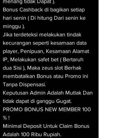
menang tidak Dapat ).
Bonus Cashback di bagikan setiap 
hari senin ( Di hitung Dari senin ke 
minggu ).
Jika terdeteksi melakukan tindak 
kecurangan seperti kesamaan data 
player, Penipuan, Kesamaan Alamat 
IP, Melakukan safet bet ( Bertaruh 
dua Sisi ), Maka zeus slot Berhak 
membatalkan Bonus atau Promo ini 
Tanpa Dispensasi.
Keputusan Admin Adalah Mutlak Dan 
tidak dapat di ganggu Gugat.
PROMO BONUS NEW MEMBER 100 
% !
Minimal Deposit Untuk Claim Bonus 
Adalah 100 Ribu Rupiah.