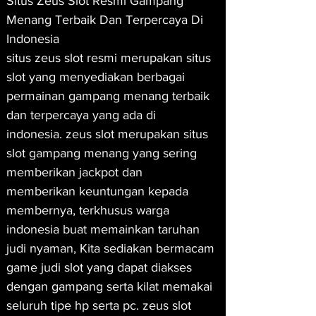
Situs Zeus Slot Resmi Gampang 
Menang Terbaik Dan Terpercaya Di 
Indonesia
situs zeus slot resmi merupakan situs 
slot yang menyediakan berbagai 
permainan gampang menang terbaik 
dan terpercaya yang ada di 
indonesia. zeus slot merupakan situs 
slot gampang menang yang sering 
memberikan jackpot dan 
memberikan keuntungan kepada 
membernya, terkhusus warga 
indonesia buat memainkan taruhan 
judi nyaman, Kita sediakan bermacam 
game judi slot yang dapat diakses 
dengan gampang serta kilat memakai 
seluruh tipe hp serta pc. zeus slot 