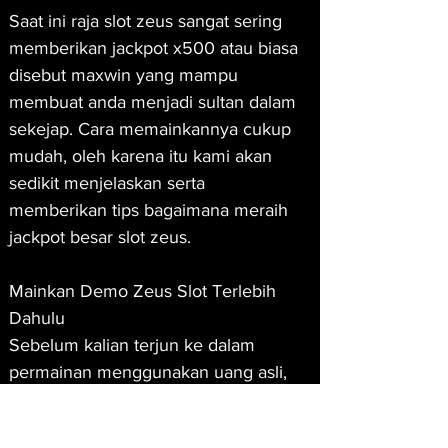
Saat ini raja slot zeus sangat sering 
memberikan jackpot x500 atau biasa 
disebut maxwin yang mampu 
membuat anda menjadi sultan dalam 
sekejap. Cara memainkannya cukup 
mudah, oleh karena itu kami akan 
sedikit menjelaskan serta 
memberikan tips bagaimana meraih 
jackpot besar slot zeus.
Mainkan Demo Zeus Slot Terlebih 
Dahulu
Sebelum kalian terjun ke dalam 
permainan menggunakan uang asli, 
ada baiknya kalian mempelajari 
terlebih dahulu pola permainan zeus 