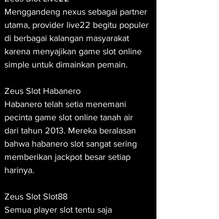
Menggandeng nexus sebagai partner 
utama, provider live22 begitu populer 
di berbagai kalangan masyarakat 
karena menyajikan game slot online 
simple untuk dimainkan pemain.
Zeus Slot Habanero
Habanero telah setia menemani 
pecinta game slot online tanah air 
dari tahun 2013. Mereka beralasan 
bahwa habanero slot sangat sering 
memberikan jackpot besar setiap 
harinya.
Zeus Slot Slot88
Semua player slot tentu saja 