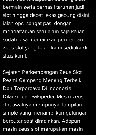
bermain serta berhasil taruhan judi 
slot hingga dapat lekas gabung disini 
ialah opsi sangat pas. dengan 
mendaftarkan satu akun saja kalian 
sudah bisa memainkan permainan 
zeus slot yang telah kami sediaka di 
situs kami.
Sejarah Perkembangan Zeus Slot 
Resmi Gampang Menang Terbaik 
Dan Terpercaya Di Indonesia
Dilansir dari wikipedia, Mesin zeus 
slot awalnya mempunyai tampilan 
simple yang menampilkan gulungan 
berputar saat dimainkan. Adapun 
mesin zeus slot merupakan mesin 