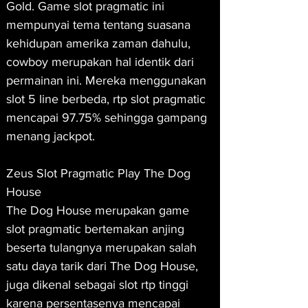
Gold. Game slot pragmatic ini 
mempunyai tema tentang suasana 
kehidupan amerika zaman dahulu, 
cowboy merupakan hal identik dari 
permainan ini. Mereka menggunakan 
slot 5 line berbeda, rtp slot pragmatic 
mencapai 97.75% sehingga gampang 
menang jackpot.
Zeus Slot Pragmatic Play The Dog 
House
The Dog House merupakan game 
slot pragmatic bertemakan anjing 
beserta tulangnya merupakan salah 
satu daya tarik dari The Dog House, 
juga dikenal sebagai slot rtp tinggi 
karena persentasenya mencapai 