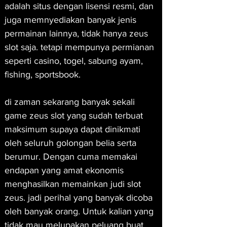
adalah situs dengan lisensi resmi, dan 
juga memnyediakan banyak jenis 
permainan lainnya, tidak hanya zeus 
slot saja. tetapi mempunya permianan 
seperti casino, togel, sabung ayam, 
fishing, sportsbook.
di zaman sekarang banyak sekali 
game zeus slot yang sudah terbuat 
maksimum supaya dapat dinikmati 
oleh seluruh golongan belia serta 
berumur. Dengan cuma memakai 
endapan yang amat ekonomis 
menghasilkan memainkan judi slot 
zeus. jadi perihal yang banyak dicoba 
oleh banyak orang. Untuk kalian yang 
tidak mau melupakan peluang buat 