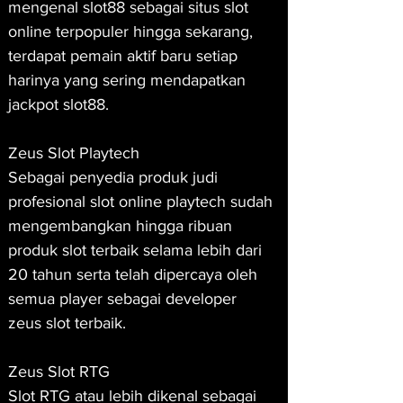
mengenal slot88 sebagai situs slot 
online terpopuler hingga sekarang, 
terdapat pemain aktif baru setiap 
harinya yang sering mendapatkan 
jackpot slot88.
Zeus Slot Playtech
Sebagai penyedia produk judi 
profesional slot online playtech sudah 
mengembangkan hingga ribuan 
produk slot terbaik selama lebih dari 
20 tahun serta telah dipercaya oleh 
semua player sebagai developer 
zeus slot terbaik.
Zeus Slot RTG
Slot RTG atau lebih dikenal sebagai 