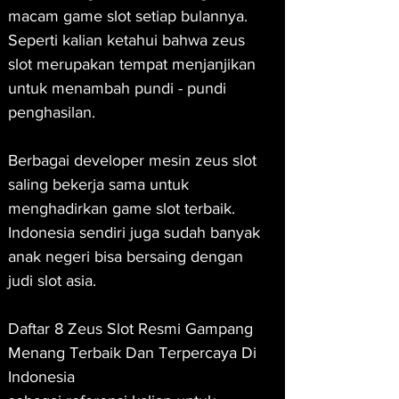
macam game slot setiap bulannya. 
Seperti kalian ketahui bahwa zeus 
slot merupakan tempat menjanjikan 
untuk menambah pundi - pundi 
penghasilan.
Berbagai developer mesin zeus slot 
saling bekerja sama untuk 
menghadirkan game slot terbaik. 
Indonesia sendiri juga sudah banyak 
anak negeri bisa bersaing dengan 
judi slot asia.
Daftar 8 Zeus Slot Resmi Gampang 
Menang Terbaik Dan Terpercaya Di 
Indonesia