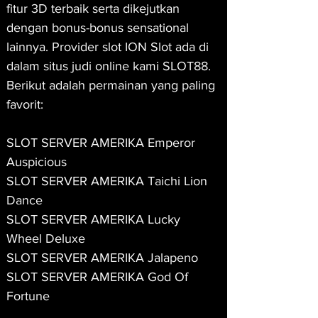
fitur 3D terbaik serta dikejutkan 
dengan bonus-bonus sensational 
lainnya. Provider slot ION Slot ada di 
dalam situs judi online kami SLOT88. 
Berikut adalah permainan yang paling 
favorit:
SLOT SERVER AMERIKA Emperor 
Auspicious
SLOT SERVER AMERIKA Taichi Lion 
Dance
SLOT SERVER AMERIKA Lucky 
Wheel Deluxe
SLOT SERVER AMERIKA Jalapeno
SLOT SERVER AMERIKA God Of 
Fortune