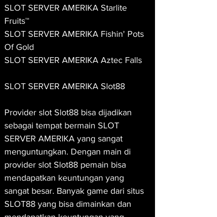
SLOT SERVER AMERIKA Starlite 
Fruits™
SLOT SERVER AMERIKA Fishin' Pots 
Of Gold
SLOT SERVER AMERIKA Aztec Falls
SLOT SERVER AMERIKA Slot88
Provider slot Slot88 bisa dijadikan 
sebagai tempat bermain SLOT 
SERVER AMERIKA yang sangat 
menguntungkan. Dengan main di 
provider slot Slot88 pemain bisa 
mendapatkan keuntungan yang 
sangat besar. Banyak game dari situs 
SLOT88 yang bisa dimainkan dan 