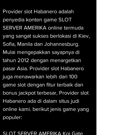
Provider slot Habanero adalah 
penyedia konten game SLOT 
SERVER AMERIKA online termuda 
yang sangat sukses berlokasi di Kiev, 
Sofia, Manila dan Johannesburg. 
Mulai mengepakkan sayapnya di 
tahun 2012 dengan menargetkan 
pasar Asia. Provider slot Habanero 
juga menawarkan lebih dari 100 
game slot dengan fitur terbaik dan 
bonus jackpot terbesar, Provider slot 
Habanero ada di dalam situs judi 
online kami. berikut jenis game yang 
populer:
SLOT SERVER AMERIKA Koi Gate