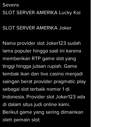
Sevens
SLOT SERVER AMERIKA Lucky Koi
SLOT SERVER AMERIKA Joker
Nama provider slot Joker123 sudah 
lama populer hingga saat ini karena 
memberikan RTP game slot yang 
tinggi hingga jutaan rupiah. Game 
tembak ikan dan live casino menjadi 
saingan berat provider pragmatic play 
sebagai slot terbaik nomor 1 di 
Indonesia. Provider slot Joker123 ada 
di dalam situs judi online kami. 
Berikut game yang sering dimainkan 
oleh pemain slot: