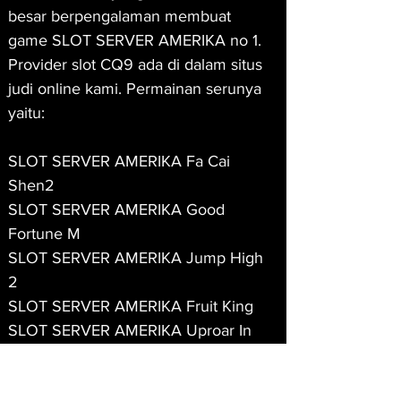
besar berpengalaman membuat 
game SLOT SERVER AMERIKA no 1. 
Provider slot CQ9 ada di dalam situs 
judi online kami. Permainan serunya 
yaitu:
SLOT SERVER AMERIKA Fa Cai 
Shen2
SLOT SERVER AMERIKA Good 
Fortune M
SLOT SERVER AMERIKA Jump High 
2
SLOT SERVER AMERIKA Fruit King
SLOT SERVER AMERIKA Uproar In 
Heaven