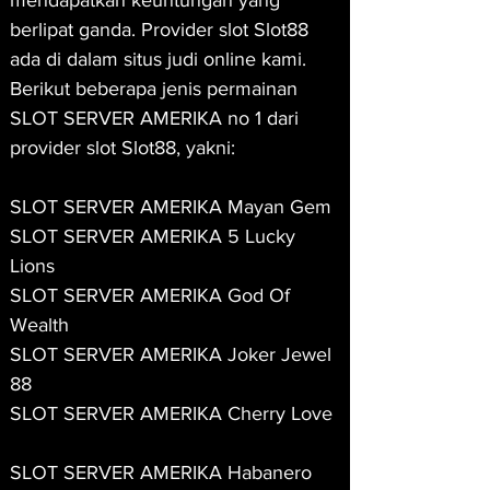
mendapatkan keuntungan yang 
berlipat ganda. Provider slot Slot88 
ada di dalam situs judi online kami. 
Berikut beberapa jenis permainan 
SLOT SERVER AMERIKA no 1 dari 
provider slot Slot88, yakni:
SLOT SERVER AMERIKA Mayan Gem
SLOT SERVER AMERIKA 5 Lucky 
Lions
SLOT SERVER AMERIKA God Of 
Wealth
SLOT SERVER AMERIKA Joker Jewel 
88
SLOT SERVER AMERIKA Cherry Love
SLOT SERVER AMERIKA Habanero