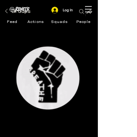
Log In
Groups
Feed
Actions
Squads
People