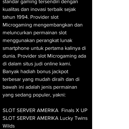
standar gaming tersendiri dengan 
kualitas dan inovasi terbaik sejak 
tahun 1994. Provider slot 
Microgaming mengembangkan dan 
meluncurkan permainan slot 
menggunakan perangkat lunak 
smartphone untuk pertama kalinya di 
dunia. Provider slot Microgaming ada 
di dalam situs judi online kami. 
Banyak hadiah bonus jackpot 
terbesar yang mudah diraih dan di 
bawah ini adalah jenis permainan 
yang sedang populer, yakni:
SLOT SERVER AMERIKA  Finals X UP
SLOT SERVER AMERIKA Lucky Twins 
Wilds