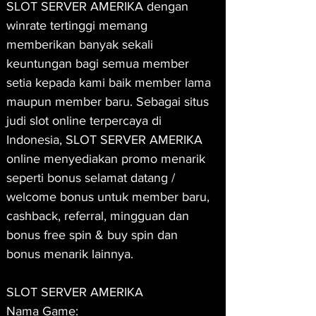
SLOT SERVER AMERIKA dengan 
winrate tertinggi memang 
memberikan banyak sekali 
keuntungan bagi semua member 
setia kepada kami baik member lama 
maupun member baru. Sebagai situs 
judi slot online terpercaya di 
Indonesia, SLOT SERVER AMERIKA 
online menyediakan promo menarik 
seperti bonus selamat datang / 
welcome bonus untuk member baru, 
cashback, referral, mingguan dan 
bonus free spin & buy spin dan 
bonus menarik lainnya.
SLOT SERVER AMERIKA
Nama Game:	