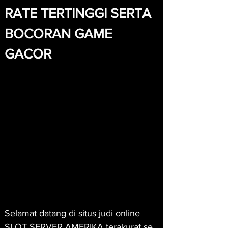
RATE TERTINGGI SERTA 
BOCORAN GAME 
GACOR
Selamat datang di situs judi online 
SLOT SERVER AMERIKA terakurat se 