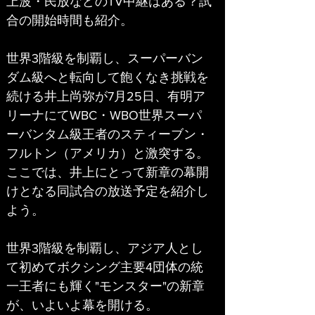
上波・民放などのTV中継はある？試
合の開始時間も紹介。
世界3階級を制覇し、スーパーバン
ダム級へと転向して飽くなき挑戦を
続ける井上尚弥が7月25日、有明ア
リーナにてWBC・WBO世界スーパ
ーバンタム級王者のスティーブン・
フルトン（アメリカ）と激突する。
ここでは、井上にとって新章の幕開
けとなる同試合の放送予定を紹介し
よう。
世界3階級を制覇し、アジア人とし
て初めてボクシング主要4団体の統
一王者にも輝く"モンスター"の新章
が、いよいよ幕を開ける。