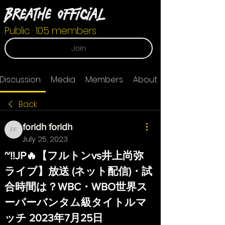
Breathe Official
Public
·
105 members
Join
Discussion
Media
Members
About
Back
foridh foridh
foridh foridh
July 25, 2023
~!!JP🔥【フルトンvs井上尚弥
ライブ】放送 (ネット配信)・試
合時間は？WBC・WBO世界ス
ーパーバンタム級タイトルマ
ッチ 2023年7月25日