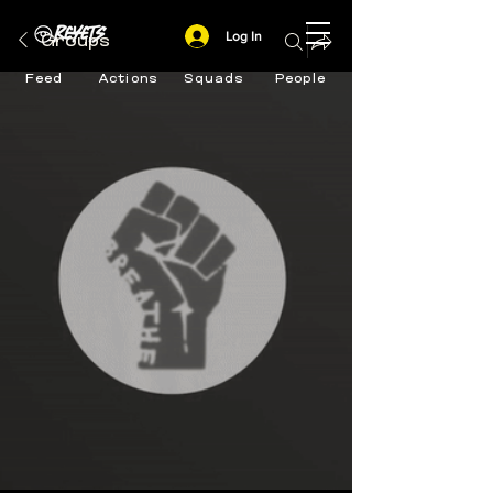
Log In
Groups
Feed
Actions
Squads
People