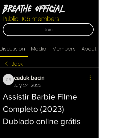
Breathe Official
Public
·
105 members
Join
Discussion
Media
Members
About
Back
caduk bacin
caduk bacin
July 24, 2023
Assistir Barbie Filme 
Completo (2023) 
Dublado online grátis