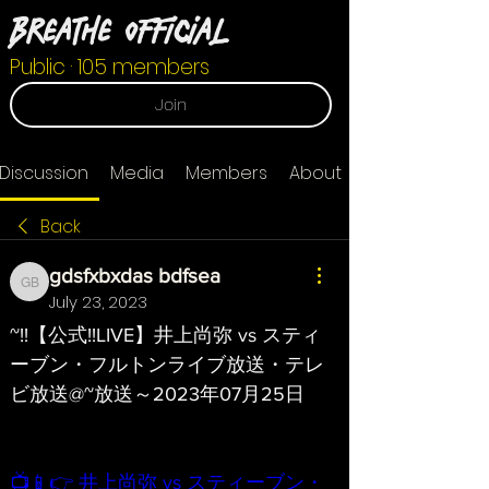
Breathe Official
Public
·
105 members
Join
Discussion
Media
Members
About
Back
gdsfxbxdas bdfsea
gdsfxbxdas bdfsea
July 23, 2023
~!!【公式!!LIVE】井上尚弥 vs スティ
ーブン・フルトンライブ放送・テレ
ビ放送@~放送～2023年07月25日
📺📱👉 井上尚弥 vs スティーブン・