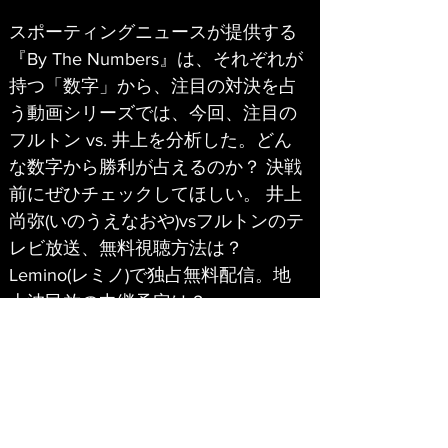
スポーティングニュースが提供する
『By The Numbers』は、それぞれが
持つ「数字」から、注目の対決を占
う動画シリーズでは、今回、注目の
フルトン vs. 井上を分析した。どん
な数字から勝利が占えるのか？ 決戦
前にぜひチェックしてほしい。 井上
尚弥(いのうえなおや)vsフルトンのテ
レビ放送、無料視聴方法は？
Lemino(レミノ)で独占無料配信。地
上波民放の中継予定は？
0
0
Write a comment...