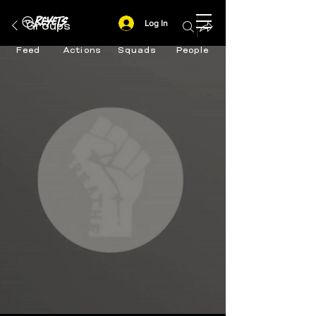
Log In
Groups
Feed
Actions
Squads
People