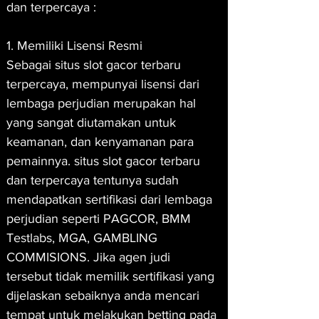
dan terpercaya :
1. Memiliki Lisensi Resmi
Sebagai situs slot gacor terbaru 
terpercaya, mempunyai lisensi dari 
lembaga perjudian merupakan hal 
yang sangat diutamakan untuk 
keamanan, dan kenyamanan para 
pemainnya. situs slot gacor terbaru 
dan terpercaya tentunya sudah 
mendapatkan sertifikasi dari lembaga 
perjudian seperti PAGCOR, BMM 
Testlabs, MGA, GAMBLING 
COMMISIONS. Jika agen judi 
tersebut tidak memilik sertifikasi yang 
dijelaskan sebaiknya anda mencari 
tempat untuk melakukan betting pada 