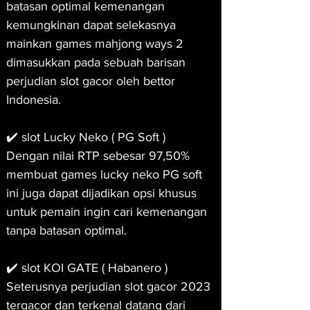
batasan optimal kemenangan 
kemungkinan dapat selekasnya 
mainkan games mahjong ways 2 
dimasukkan pada sebuah barisan 
perjudian slot gacor oleh bettor 
Indonesia.
✔️ slot Lucky Neko ( PG Soft ) 
Dengan nilai RTP sebesar 97,50% 
membuat games lucky neko PG soft 
ini juga dapat dijadikan opsi khusus 
untuk pemain ingin cari kemenangan 
tanpa batasan optimal.
✔️ slot KOI GATE ( Habanero ) 
Seterusnya perjudian slot gacor 2023 
tergacor dan terkenal datang dari 