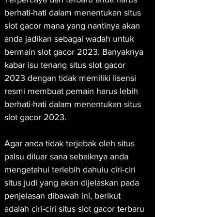
berhati-hati dalam menentukan situs 
slot gacor mana yang nantinya akan 
anda jadikan sebagai wadah untuk 
bermain slot gacor 2023. Banyaknya 
kabar isu tenang situs slot gacor 
2023 dengan tidak memiliki lisensi 
resmi membuat pemain harus lebih 
berhati-hati dalam menentukan situs 
slot gacor 2023.
Agar anda tidak terjebak oleh situs 
palsu diluar sana sebaiknya anda 
mengetahui terlebih dahulu ciri-ciri 
situs judi yang akan dijelaskan pada 
penjelasan dibawah ini, berikut 
adalah ciri-ciri situs slot gacor terbaru 