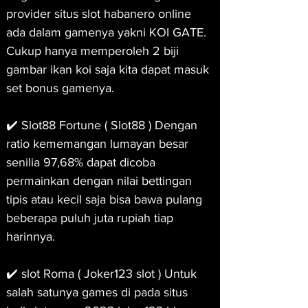
provider situs slot habanero online 
ada dalam gamenya yakni KOI GATE. 
Cukup hanya memperoleh 2 biji 
gambar ikan koi saja kita dapat masuk 
set bonus gamenya.
✔️ Slot88 Fortune ( Slot88 ) Dengan 
ratio kememangan lumayan besar 
senilia 97,68% dapat dicoba 
permainkan dengan nilai bettingan 
tipis atau kecil saja bisa bawa pulang 
beberapa puluh juta rupiah tiap 
harinnya.
✔️ slot Roma ( Joker123 slot ) Untuk 
salah satunya games di pada situs 