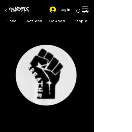
Log In
Groups
Feed
Actions
Squads
People