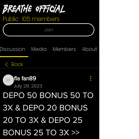
Breathe Official
Public
·
105 members
Join
Discussion
Media
Members
About
Back
fla fan89
fla fan89
July 28, 2023
DEPO 50 BONUS 50 TO 
3X & DEPO 20 BONUS 
20 TO 3X & DEPO 25 
BONUS 25 TO 3X >> 