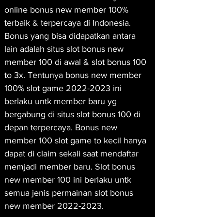
online bonus new member 100% 
terbaik & terpercaya di Indonesia. 
Bonus yang bisa didapatkan antara 
lain adalah situs slot bonus new 
member 100 di awal & slot bonus 100 
to 3x. Tentunya bonus new member 
100% slot game 2022-2023 ini 
berlaku untk member baru yg 
bergabung di situs slot bonus 100 di 
depan terpercaya. Bonus new 
member 100 slot game to kecil hanya 
dapat di claim sekali saat mendaftar 
memjadi member baru. Slot bonus 
new member 100 ini berlaku untk 
semua jenis permainan slot bonus 
new member 2022-2023.