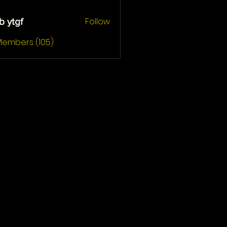
Follow
b ytgf
gf
 Members (105)