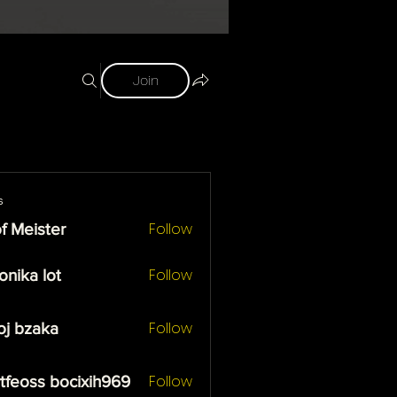
Join
s
Follow
f Meister
ister
Follow
onika lot
 lot
Follow
oj bzaka
zaka
Follow
tfeoss bocixih969
ss bocixih969