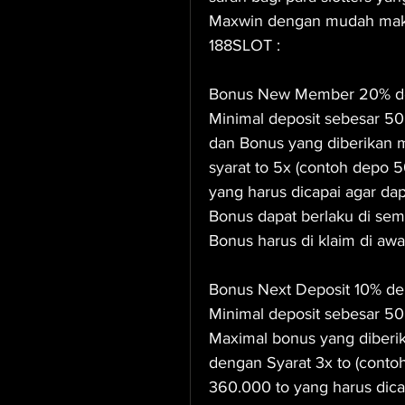
Maxwin dengan mudah maka
188SLOT :
Bonus New Member 20% deng
Minimal deposit sebesar 50
dan Bonus yang diberikan 
syarat to 5x (contoh depo 
yang harus dicapai agar da
Bonus dapat berlaku di se
Bonus harus di klaim di a
Bonus Next Deposit 10% den
Minimal deposit sebesar 50
Maximal bonus yang diberi
dengan Syarat 3x to (conto
360.000 to yang harus dica