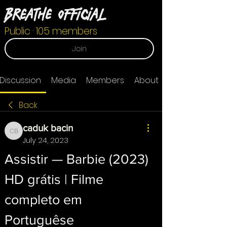
Breathe Official
Public
·
105 members
Join
Discussion
Media
Members
About
Back
caduk bacin
caduk bacin
July 24, 2023
Assistir — Barbie (2023) 
HD grátis | Filme 
completo em 
Portuguêse