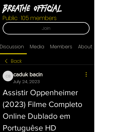
Breathe Official
Public
·
105 members
Join
Discussion
Media
Members
About
Back
caduk bacin
caduk bacin
July 24, 2023
Assistir Oppenheimer 
(2023) Filme Completo 
Online Dublado em 
Portuguêse HD