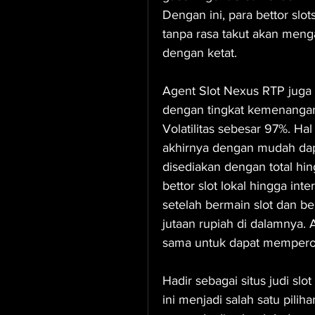
Dengan ini, para bettor slot
tanpa rasa takut akan menga
dengan ketat.
Agent Slot Nexus RTP juga me
dengan tingkat kemenangan 
Volatilitas sebesar 97%. Ha
akhirnya dengan mudah dapa
disediakan dengan total hin
bettor slot lokal hingga int
setelah bermain slot dan ber
jutaan rupiah di dalamnya.
sama untuk dapat memperole
Hadir sebagai situs judi slo
ini menjadi salah satu pilih