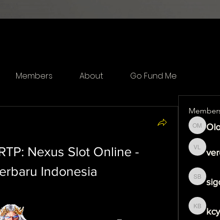
Members
About
Go Fund Me
Member
Olo
Olof Me
TP: Nexus Slot Online - 
ver
veronika
erbaru Indonesia
sig
sigoj b
kcy
kcytfeo