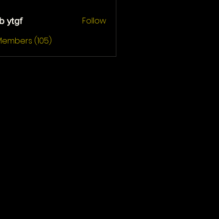
Follow
b ytgf
gf
 Members (105)