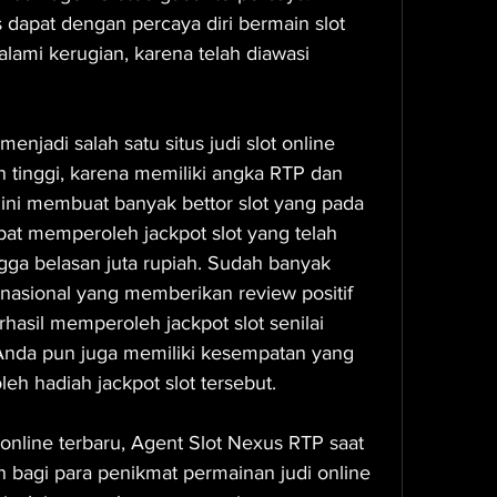
s dapat dengan percaya diri bermain slot 
lami kerugian, karena telah diawasi 
njadi salah satu situs judi slot online 
tinggi, karena memiliki angka RTP dan 
l ini membuat banyak bettor slot yang pada 
t memperoleh jackpot slot yang telah 
gga belasan juta rupiah. Sudah banyak 
ernasional yang memberikan review positif 
hasil memperoleh jackpot slot senilai 
 Anda pun juga memiliki kesempatan yang 
h hadiah jackpot slot tersebut.
t online terbaru, Agent Slot Nexus RTP saat 
an bagi para penikmat permainan judi online 