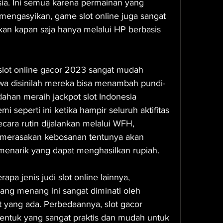
ia. Ini semua karena permainan yang 
mengasyikan, game slot online juga sangat 
an kapan saja hanya melalui HP berbasis 
slot online gacor 2023 sangat mudah 
wa disinilah mereka bisa menambah pundi-
han meraih jackpot slot Indonesia 
i seperti ini ketika hampir seluruh aktifitas 
cara rutin dijalankan melalui WFH, 
 merasakan kebosanan tentunya akan 
menarik yang dapat menghasilkan rupiah.
a jenis judi slot online lainnya, 
ang menang ini sangat diminati oleh 
 yang ada. Perbedaannya, slot gacor 
bentuk yang sangat praktis dan mudah untuk 