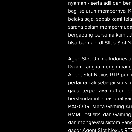
nyaman - serta adil dan be
bagi seluruh membernya. K
belaka saja, sebab kami tel
sarana dalam mempermudah 
bergabung bersama kami. Ja
bisa bermain di Situs Slot
Agen Slot Online Indonesi
Dalam rangka mengimbangi 
Agent Slot Nexus RTP pun 
pertama kali sebagai situs ju
gacor terpercaya no.1 di In
berstandar internasional yan
PAGCOR, Malta Gaming Auth
BMM Testlabs, dan Gaming L
dan mengawasi sistem yang b
gacor Agent Slot Nexus RTP