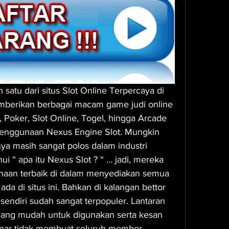
satu dari situs Slot Online Terpercaya di 
erikan berbagai macam game judi online 
, Poker, Slot Online, Togel, hingga Arcade 
penggunaan Nexus Engine Slot. Mungkin 
a masih sangat polos dalam industri 
ui “ apa itu Nexus Slot ? “ … jadi, mereka 
sahaan terbaik di dalam menyediakan semua 
ada di situs ini. Bahkan di kalangan bettor 
sendiri sudah sangat terpopuler. Lantaran 
 yang mudah untuk digunakan serta kesan 
nar tidak membuat seluruh member 