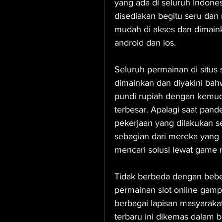
yang ada di seluruh Indones
disediakan begitu seru dan 
mudah di akses dan dimaink
android dan ios.
Seluruh permainan di situs 
dimainkan dan diyakini bah
pundi rupiah dengan kemuda
terbesar. Apalagi saat pandem
pekerjaan yang dilakukan se
sebagian dari mereka yang
mencari solusi lewat game 
Tidak berbeda dengan beberap
permainan slot online gamp
berbagai lapisan masyarakat
terbaru ini dikemas dalam 