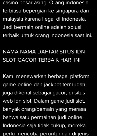
casino besar asing. Orang indonesia 
terbiasa bepergian ke singapura dan 
malaysia karena ilegal di indonesia. 
Jadi bermain online adalah solusi 
terbaik untuk orang indonesia saat ini.
NAMA NAMA DAFTAR SITUS IDN 
SLOT GACOR TERBAIK HARI INI
Kami menawarkan berbagai platform 
game online dan jackpot termudah, 
juga dikenal sebagai gacor, di situs 
web idn slot. Dalam game judi slot, 
banyak orang/pemain yang merasa 
bahwa satu permainan judi online 
Indonesia saja tidak cukup, mereka 
perlu mencoba peruntungan di jenis 