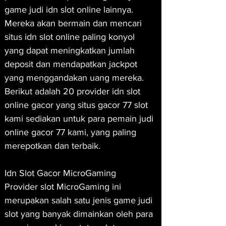
game judi idn slot online lainnya. 
Mereka akan bermain dan mencari 
situs idn slot online paling konyol 
yang dapat meningkatkan jumlah 
deposit dan mendapatkan jackpot 
yang menggandakan uang mereka. 
Berikut adalah 20 provider idn slot 
online gacor yang situs gacor 77 slot 
kami sediakan untuk para pemain judi 
online gacor 77 kami, yang paling 
merepotkan dan terbaik.
Idn Slot Gacor MicroGaming
Provider slot MicroGaming ini 
merupakan salah satu jenis game judi 
slot yang banyak dimainkan oleh para 