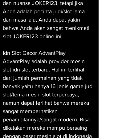
dan nuansa JOKER123, tetapi jika 
Anda adalah pecinta judi/slot lama 
dari masa lalu, Anda dapat yakin 
bahwa Anda akan sangat menikmati 
slot JOKER123 online ini.
Idn Slot Gacor AdvantPlay
AdvantPlay adalah provider mesin 
slot idn slot terbaru. Hal ini terlihat 
dari jumlah permainan yang tidak 
banyak yaitu hanya 16 jenis game judi 
slot/tema mesin slot terpercaya, 
namun dapat terlihat bahwa mereka 
sangat memperhatikan 
penampilannya/sangat modern. Bisa 
dikatakan mereka mampu bersaing 
dengan pasar mesin slot di Indonesia 