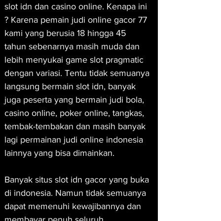
slot idn dan casino online. Kenapa ini 
? Karena pemain judi online gacor 77 
kami yang berusia 18 hingga 45 
tahun sebenarnya masih muda dan 
lebih menyukai game slot pragmatic 
dengan variasi. Tentu tidak semuanya 
langsung bermain slot idn, banyak 
juga peserta yang bermain judi bola, 
casino online, poker online, tangkas, 
tembak-tembakan dan masih banyak 
lagi permainan judi online indonesia 
lainnya yang bisa dimainkan.
Banyak situs slot idn gacor yang buka 
di indonesia. Namun tidak semuanya 
dapat memenuhi kewajibannya dan 
membayar penuh seluruh 