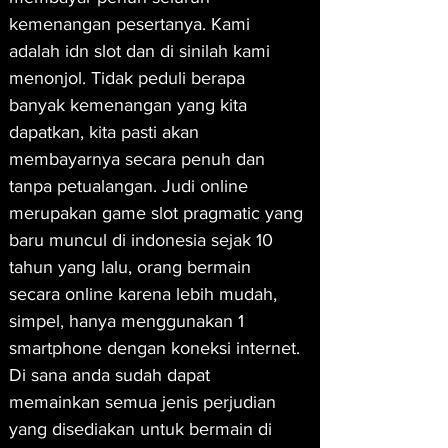
kemenangan pesertanya. Kami 
adalah idn slot dan di sinilah kami 
menonjol. Tidak peduli berapa 
banyak kemenangan yang kita 
dapatkan, kita pasti akan 
membayarnya secara penuh dan 
tanpa petualangan. Judi online 
merupakan game slot pragmatic yang 
baru muncul di indonesia sejak 10 
tahun yang lalu, orang bermain 
secara online karena lebih mudah, 
simpel, hanya menggunakan 1 
smartphone dengan koneksi internet. 
Di sana anda sudah dapat 
memainkan semua jenis perjudian 
yang disediakan untuk bermain di 