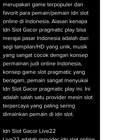
merupakan game terpopuler dan 
favorit para pemain/pemain idn slot 
online di Indonesia. Alasan kenapa 
Idn Slot Gacor pragmatic play bisa 
merajai pasar Indonesia adalah dari 
segi tampilan/HD yang unik, musik 
yang sangat cocok dengan konsep 
permainan judi online Indonesia, 
konsep game slot pragmatic yang 
beragam, pemain sangat menyukai 
Idn Slot Gacor pragmatic play ini. Ini 
adalah salah satu provider mesin slot 
terpercaya yang paling sering 
dimainkan pemain di idn slot.
Idn Slot Gacor Live22
Live22 adalah provider idn slot online 