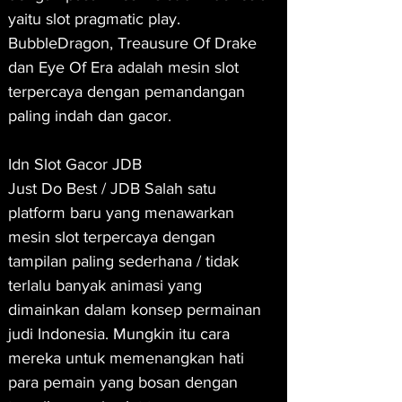
yaitu slot pragmatic play. 
BubbleDragon, Treausure Of Drake 
dan Eye Of Era adalah mesin slot 
terpercaya dengan pemandangan 
paling indah dan gacor.
Idn Slot Gacor JDB
Just Do Best / JDB Salah satu 
platform baru yang menawarkan 
mesin slot terpercaya dengan 
tampilan paling sederhana / tidak 
terlalu banyak animasi yang 
dimainkan dalam konsep permainan 
judi Indonesia. Mungkin itu cara 
mereka untuk memenangkan hati 
para pemain yang bosan dengan 