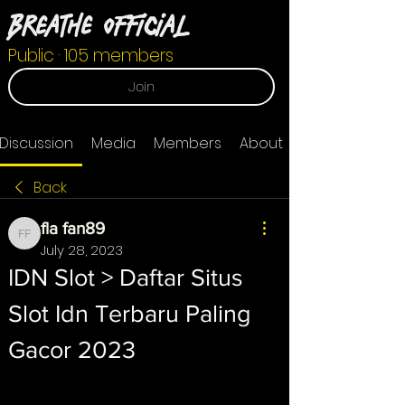
Breathe Official
Public
·
105 members
Join
Discussion
Media
Members
About
Back
fla fan89
fla fan89
July 28, 2023
IDN Slot > Daftar Situs 
Slot Idn Terbaru Paling 
Gacor 2023