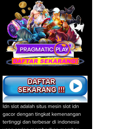
Idn slot adalah situs mesin slot idn 
gacor dengan tingkat kemenangan 
tertinggi dan terbesar di indonesia 