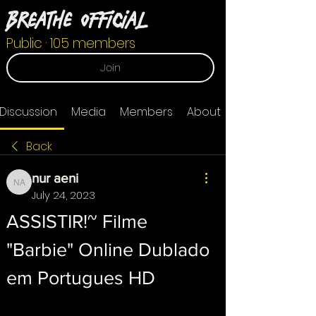
Breathe Official
Public
·
105 members
Join
Discussion
Media
Members
About
Back
nur aeni
nur aeni
July 24, 2023
ASSISTIR!~ Filme 
"Barbie" Online Dublado 
em Portugues HD