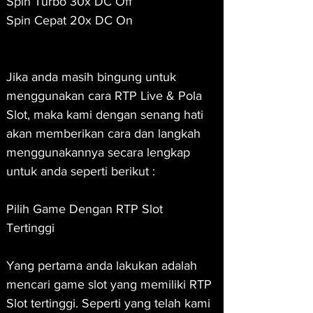
Spin Turbo 30x DC Off
Spin Cepat 20x DC On
Jika anda masih bingung untuk 
menggunakan cara RTP Live & Pola 
Slot, maka kami dengan senang hati 
akan memberikan cara dan langkah 
menggunakannya secara lengkap 
untuk anda seperti berikut :
Pilih Game Dengan RTP Slot 
Tertinggi
Yang pertama anda lakukan adalah 
mencari game slot yang memiliki RTP 
Slot tertinggi. Seperti yang telah kami 