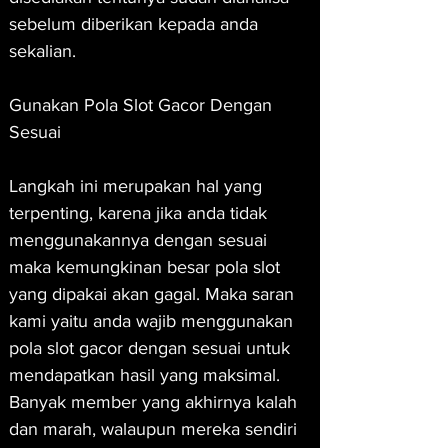
sebelum diberikan kepada anda 
sekalian.
Gunakan Pola Slot Gacor Dengan 
Sesuai
Langkah ini merupakan hal yang 
terpenting, karena jika anda tidak 
menggunakannya dengan sesuai 
maka kemungkinan besar pola slot 
yang dipakai akan gagal. Maka saran 
kami yaitu anda wajib menggunakan 
pola slot gacor dengan sesuai untuk 
mendapatkan hasil yang maksimal. 
Banyak member yang akhirnya kalah 
dan marah, walaupun mereka sendiri 