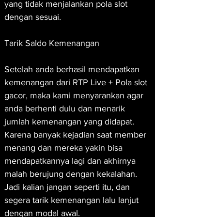
yang tidak menjalankan pola slot 
dengan sesuai.
Tarik Saldo Kemenangan
Setelah anda berhasil mendapatkan 
kemenangan dari RTP Live + Pola slot 
gacor, maka kami menyarankan agar 
anda berhenti dulu dan menarik 
jumlah kemenangan yang didapat. 
Karena banyak kejadian saat member 
menang dan mereka yakin bisa 
mendapatkannya lagi dan akhirnya 
malah berujung dengan kekalahan. 
Jadi kalian jangan seperti itu, dan 
segera tarik kemenangan lalu lanjut 
dengan modal awal.