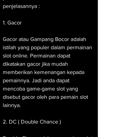
penjelasannya :
1. Gacor
Gacor atau Gampang Bocor adalah 
istilah yang populer dalam permainan 
slot online. Permainan dapat 
dikatakan gacor jika mudah 
memberikan kemenangan kepada 
pemainnya. Jadi anda dapat 
mencoba game-game slot yang 
disebut gacor oleh para pemain slot 
lainnya.
2. DC ( Double Chance )