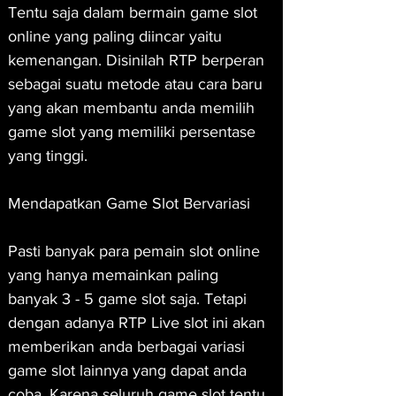
Tentu saja dalam bermain game slot 
online yang paling diincar yaitu 
kemenangan. Disinilah RTP berperan 
sebagai suatu metode atau cara baru 
yang akan membantu anda memilih 
game slot yang memiliki persentase 
yang tinggi.
Mendapatkan Game Slot Bervariasi
Pasti banyak para pemain slot online 
yang hanya memainkan paling 
banyak 3 - 5 game slot saja. Tetapi 
dengan adanya RTP Live slot ini akan 
memberikan anda berbagai variasi 
game slot lainnya yang dapat anda 
coba. Karena seluruh game slot tentu 