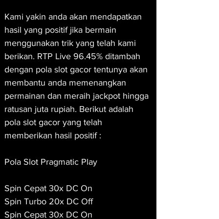
Kami yakin anda akan mendapatkan 
hasil yang positif jika bermain 
menggunakan trik yang telah kami 
berikan. RTP Live 96.45% ditambah 
dengan pola slot gacor tentunya akan 
membantu anda memenangkan 
permainan dan meraih jackpot hingga 
ratusan juta rupiah. Berikut adalah 
pola slot gacor yang telah 
memberikan hasil positif :
Pola Slot Pragmatic Play
Spin Cepat 30x DC On
Spin Turbo 20x DC Off
Spin Cepat 30x DC On