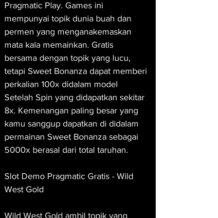
Pragmatic Play. Games ini 
mempunyai topik dunia buah dan 
permen yang menganakemaskan 
mata kala memainkan. Gratis 
bersama dengan topik yang lucu, 
tetapi Sweet Bonanza dapat memberi 
perkalian 100x didalam model 
Setelah Spin yang didapatkan sekitar 
8x. Kemenangan paling besar yang 
kamu sanggup dapatkan di didalam 
permainan Sweet Bonanza sebagai 
5000x berasal dari total taruhan.
Slot Demo Pragmatic Gratis - Wild 
West Gold
Wild West Gold ambil topik yang 