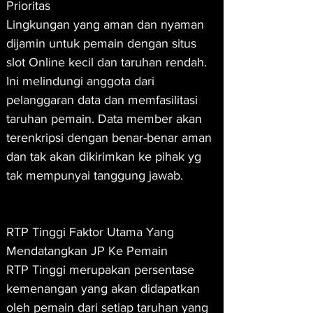
Prioritas
Lingkungan yang aman dan nyaman 
dijamin untuk pemain dengan situs 
slot Online kecil dan taruhan rendah. 
Ini melindungi anggota dari 
pelanggaran data dan memfasilitasi 
taruhan pemain. Data member akan 
terenkripsi dengan benar-benar aman 
dan tak akan dikirimkan ke pihak yg 
tak mempunyai tanggung jawab.
RTP Tinggi Faktor Utama Yang 
Mendatangkan JP Ke Pemain
RTP Tinggi merupakan persentase 
kemenangan yang akan didapatkan 
oleh pemain dari setiap taruhan yang 