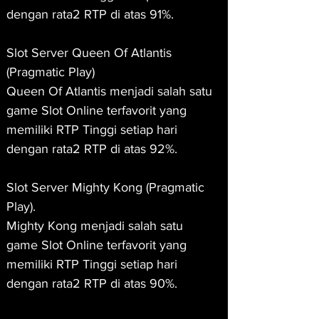
dengan rata2 RTP di atas 91%.
Slot Server Queen Of Atlantis 
(Pragmatic Play)
Queen Of Atlantis menjadi salah satu 
game Slot Online terfavorit yang 
memiliki RTP Tinggi setiap hari 
dengan rata2 RTP di atas 92%.
Slot Server Mighty Kong (Pragmatic 
Play).
Mighty Kong menjadi salah satu 
game Slot Online terfavorit yang 
memiliki RTP Tinggi setiap hari 
dengan rata2 RTP di atas 90%.