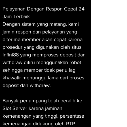
Pelayanan Dengan Respon Cepat 24 
Jam Terbaik
Dengan sistem yang matang, kami 
jamin respon dan pelayanan yang 
diterima member akan cepat karena 
prosedur yang digunakan oleh situs 
Infini88 yang memproses deposit dan 
withdraw ditiru menggunakan robot 
sehingga member tidak perlu lagi 
khawatir menunggu lama dari proses 
deposit dan withdraw.
Banyak penumpang telah beralih ke 
Slot Server karena jaminan 
kemenangan yang tinggi, persentase 
kemenangan didukung oleh RTP 