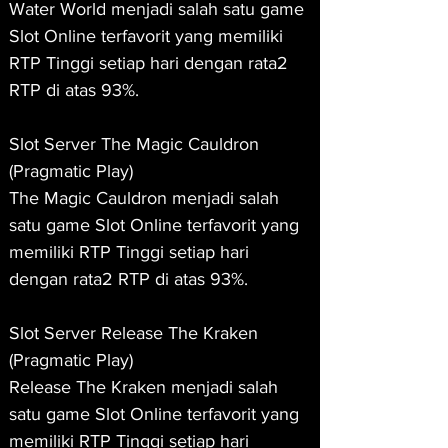
Water World menjadi salah satu game 
Slot Online terfavorit yang memiliki 
RTP Tinggi setiap hari dengan rata2 
RTP di atas 93%.
Slot Server The Magic Cauldron 
(Pragmatic Play)
The Magic Cauldron menjadi salah 
satu game Slot Online terfavorit yang 
memiliki RTP Tinggi setiap hari 
dengan rata2 RTP di atas 93%.
Slot Server Release The Kraken 
(Pragmatic Play)
Release The Kraken menjadi salah 
satu game Slot Online terfavorit yang 
memiliki RTP Tinggi setiap hari 