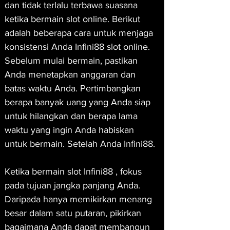
dan tidak terlalu terbawa suasana 
ketika bermain slot online. Berikut 
adalah beberapa cara untuk menjaga 
konsistensi Anda Infini88 slot online. 
Sebelum mulai bermain, pastikan 
Anda menetapkan anggaran dan 
batas waktu Anda. Pertimbangkan 
berapa banyak uang yang Anda siap 
untuk hilangkan dan berapa lama 
waktu yang ingin Anda habiskan 
untuk bermain. Setelah Anda Infini88.
Ketika bermain slot Infini88 , fokus 
pada tujuan jangka panjang Anda. 
Daripada hanya memikirkan menang 
besar dalam satu putaran, pikirkan 
bagaimana Anda dapat membangun 