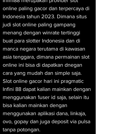
Infini88 merupakan provider slot 
online paling gacor dan terpercaya di 
Indonesia tahun 2023. Dimana situs 
judi slot online paling gampang 
menang dengan winrate tertinggi 
buat para slotter Indonesia dan di 
manca negara terutama di kawasan 
asia tenggara, dimana permainan slot 
online ini bisa di dapatkan dnegan 
cara yang mudah dan simple saja. 
Slot online gacor hari ini pragmatic 
Infini 88 dapat kalian mainkan dengan 
menggunakan 1user id saja, selain itu 
bisa kalian mainkan dengan 
menggunakan aplikasi dana, linkaja, 
ovo, gopay dan juga deposit via pulsa 
tanpa potongan.