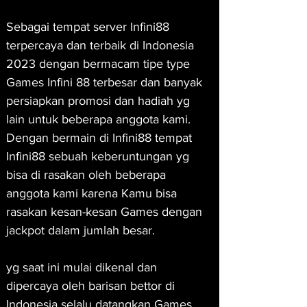
Sebagai tempat server Infini88 
terpercaya dan terbaik di Indonesia 
2023 dengan bermacam tipe type 
Games Infini 88 terbesar dan banyak 
persiapkan promosi dan hadiah yg 
lain untuk beberapa anggota kami. 
Dengan bermain di Infini88 tempat 
Infini88 sebuah keberuntungan yg 
bisa di rasakan oleh beberapa 
anggota kami karena Kamu bisa 
rasakan kesan-kesan Games dengan 
jackpot dalam jumlah besar.
yg saat ini mulai dikenal dan 
dipercaya oleh barisan bettor di 
Indonesia selalu datangkan Games 